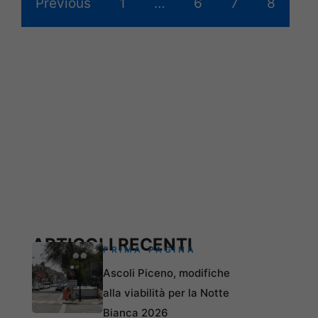
Previous
1
…
6
7
8
ARTICOLI RECENTI
PRIMA PAGINA
Ascoli Piceno, modifiche
alla viabilità per la Notte
Bianca 2026