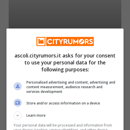
ascoli.cityrumors.it asks for your consent
Senza categoria
to use your personal data for the
following purposes:
Head of Product Career
Comparison, Salary,
Personalised advertising and content, advertising and
content measurement, audience research and
services development
Education
Store and/or access information on a device
Learn more
7 Dicembre 2020
Your personal data will be processed and information from
your device (cookies, unique identifiers, and other device