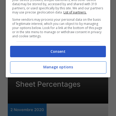
data) may be stored by, accessed by and shared with 319
partners, or used specifically by this site. We and our partners
may use precise geolocation data.
List of partners.
Some vendors may process your personal data on the basis
of legitimate interest, which you can object to by managing
your options below. Look for a link at the bottom of this page
or in the site menu to manage or withdraw consent in privacy
and cookie settings.
Consent
Senza categoria
How to Figure the
Manage options
Common Size Balance-
Sheet Percentages
2 Novembre 2020