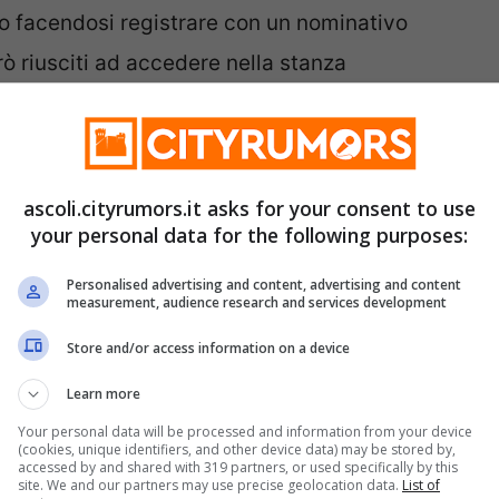
ro facendosi registrare con un nominativo
rò riusciti ad accedere nella stanza
to falso nome e
lo hanno trovato
nascosto in
 arrestato e tradotto presso il carcere di
ascoli.cityrumors.it asks for your consent to use
your personal data for the following purposes:
tta
, invece, hanno denunciato in stato di
Personalised advertising and content, advertising and content
e il controllo è stato trovato in possesso,
measurement, audience research and services development
ello a serramanico con lama di 10 cm. che
Store and/or access information on a device
to quindi sequestrato. Dovrà rispondere di
Learn more
Your personal data will be processed and information from your device
(cookies, unique identifiers, and other device data) may be stored by,
accessed by and shared with 319 partners, or used specifically by this
anno controllato un 20enne di Castel di
site. We and our partners may use precise geolocation data.
List of