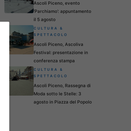
Ascoli Piceno, evento
‘Parchiamo’: appuntamento
il 5 agosto
CULTURA &
SPETTACOLO
Ascoli Piceno, Ascoliva
Festival: presentazione in
conferenza stampa
CULTURA &
SPETTACOLO
Ascoli Piceno, Rassegna di
Moda sotto le Stelle: 3
agosto in Piazza del Popolo