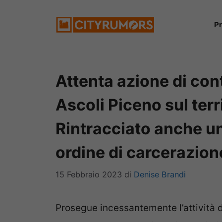
Vai
P
al
contenuto
Attenta azione di cont
Ascoli Piceno sul terr
Rintracciato anche un
ordine di carcerazion
15 Febbraio 2023
di
Denise Brandi
Prosegue
incessantemente l’attività d