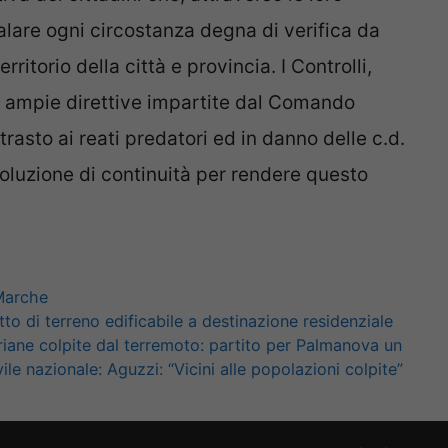
lare ogni circostanza degna di verifica da
erritorio della c
ittà e provincia.
I Controlli,
iù ampie direttive impartite dal Comando
trasto ai reati predatori ed in danno delle c.d.
oluzione di continuità per rendere questo
Marche
to di terreno edificabile a destinazione residenziale
riane colpite dal terremoto: partito per Palmanova un
vile nazionale: Aguzzi: “Vicini alle popolazioni colpite”