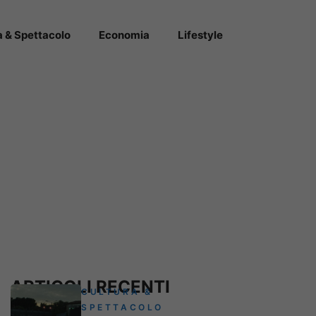
a & Spettacolo
Economia
Lifestyle
ARTICOLI RECENTI
CULTURA &
SPETTACOLO