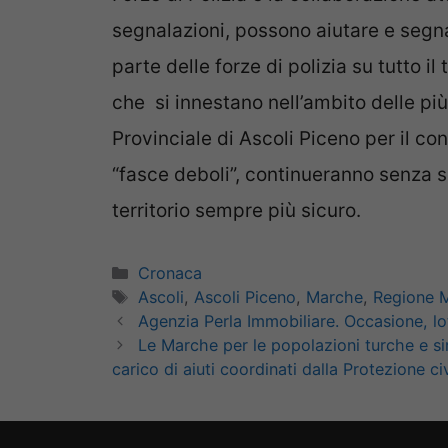
segnalazioni, possono aiutare e segna
parte delle forze di polizia su tutto il t
che si innestano nell’ambito delle p
Provinciale di
Ascoli Pi
ceno
per il con
“fasce deboli”, continueranno senza s
territorio sempre più sicuro.
Categorie
Cronaca
Tag
Ascoli
,
Ascoli Piceno
,
Marche
,
Regione 
Agenzia Perla Immobiliare. Occasione, lot
Le Marche per le popolazioni turche e si
carico di aiuti coordinati dalla Protezione ci