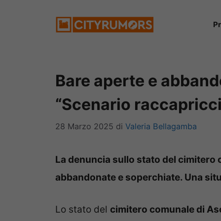
Vai
P
al
contenuto
Bare aperte e abbando
“Scenario raccapricc
28 Marzo 2025
di
Valeria Bellagamba
La denuncia sullo stato del cimitero
abbandonate e soperchiate. Una situ
Lo stato del
cimitero comunale di As