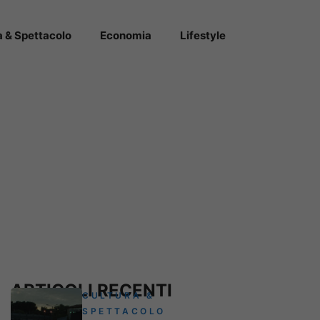
a & Spettacolo
Economia
Lifestyle
ARTICOLI RECENTI
CULTURA &
SPETTACOLO