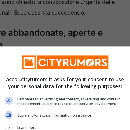
 hanno chiesto la convocazione urgente delle
nali. Ecco cosa sta succedendo.
are abbandonate, aperte e
a
mitero comunale
hanno denunciato lo stato di
santo, quella di nord-ovest, dove si è
ascoli.cityrumors.it asks for your consent to use
ntiene di tutto: lapidi in pezzi, materiale di
your personal data for the following purposes:
tutto bare abbandonate e lasciate aperte. Uno
Personalised advertising and content, advertising and content
enico, dal quale emana un
odore
measurement, audience research and services development
Store and/or access information on a device
Learn more