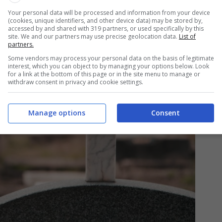
Your personal data will be processed and information from your device
(cookies, unique identifiers, and other device data) may be stored by,
accessed by and shared with 319 partners, or used specifically by this
site. We and our partners may use precise geolocation data.
List of
partners.
Some vendors may process your personal data on the basis of legitimate
interest, which you can object to by managing your options below. Look
for a link at the bottom of this page or in the site menu to manage or
withdraw consent in privacy and cookie settings.
Manage options
Consent