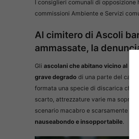
I consiglieri comunali di opposizione
commissioni Ambiente e Servizi comu
Al cimitero di Ascoli b
ammassate, la denunci
Gli
ascolani che abitano vicino al ci
grave degrado
di una parte del campo
formata una specie di discarica che co
scarto, attrezzature varie ma soprat
scenario macabro e scarsamente igi
nauseabondo e insopportabile
.