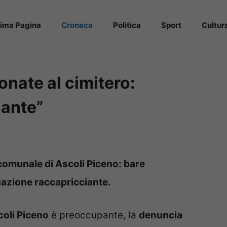
rima Pagina
Cronaca
Politica
Sport
Cultur
nate al cimitero:
iante”
 comunale di Ascoli Piceno: bare
azione raccapricciante.
coli Piceno
è preoccupante, la
denuncia