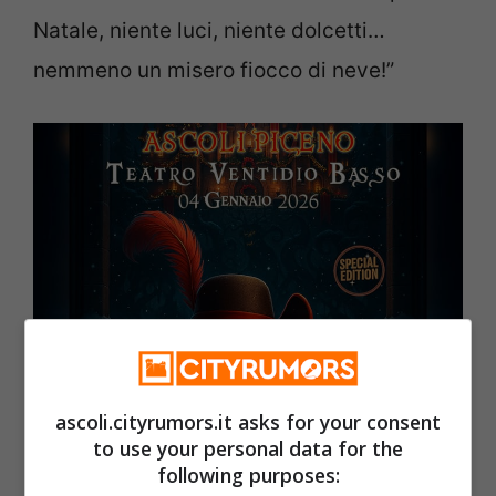
Natale, niente luci, niente dolcetti…
nemmeno un misero fiocco di neve!”
ascoli.cityrumors.it asks for your consent
Teatro Ventidio Basso: “Il gatto con gli stivali e la magia
to use your personal data for the
del Natale” Foto locandina) – Ascoli.cityrumors.it
following purposes: