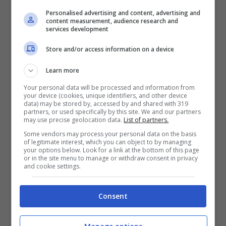
Personalised advertising and content, advertising and
“Ma aspettate, perché qualcuno ha un
content measurement, audience research and
services development
piano (ovviamente geniale)! Il Gatto con gli
Store and/or access information on a device
Stivali, con la sua astuzia e il suo
irresistibile fascino, ha trovato la
Learn more
soluzione: trascinare l’Orco in un viaggio
Your personal data will be processed and information from
your device (cookies, unique identifiers, and other device
data) may be stored by, accessed by and shared with 319
speciale tra il Passato, il Presente e il
partners, or used specifically by this site. We and our partners
may use precise geolocation data.
List of partners.
Futuro del Natale, proprio come in
Some vendors may process your personal data on the basis
Christmas Carol (
Canto di Natale di
of legitimate interest, which you can object to by managing
your options below. Look for a link at the bottom of this page
or in the site menu to manage or withdraw consent in privacy
Dickens, nd
r)! Ma basterà per sciogliere il
and cookie settings.
suo cuore di pietra? …Forse, chissà, anche
l’Orco potrebbe scoprire che il Natale non
Consent
è poi così male!”