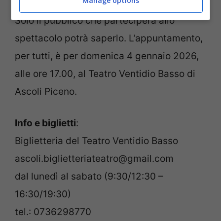
Manage options
Solo il pubblico che parteciperà allo
spettacolo potrà saperlo. L’appuntamento,
per tutti, è per domenica 4 gennaio 2026,
alle ore 17.00, al Teatro Ventidio Basso di
Ascoli Piceno.
Info e biglietti
:
Biglietteria del Teatro Ventidio Basso
ascoli.biglietteriateatro@gmail.com
dal lunedì al sabato (9:30/12:30 –
16:30/19:30)
tel.: 0736298770