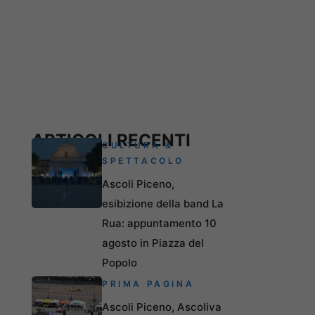
ARTICOLI RECENTI
CULTURA &
SPETTACOLO
Ascoli Piceno,
esibizione della band La
Rua: appuntamento 10
agosto in Piazza del
Popolo
PRIMA PAGINA
Ascoli Piceno, Ascoliva