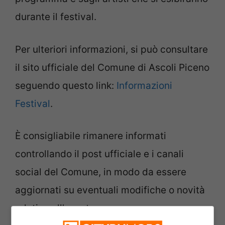
durante il festival.
Per ulteriori informazioni, si può consultare
il sito ufficiale del Comune di Ascoli Piceno
seguendo questo link:
Informazioni
Festival
.
È consigliabile rimanere informati
controllando il post ufficiale e i canali
social del Comune, in modo da essere
aggiornati su eventuali modifiche o novità
relative all’evento.