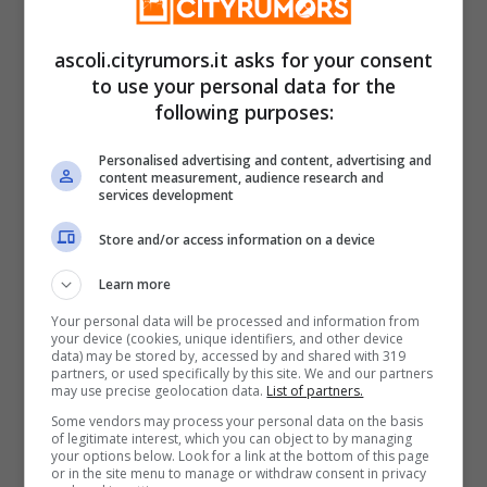
Categorie
Cultura & Spettacolo
ascoli.cityrumors.it asks for your consent
San Benedetto del Tronto, allerta rossa:
to use your personal data for the
following purposes:
ondate di calore 1 luglio
San Benedetto del Tronto, allerta gialla
Personalised advertising and content, advertising and
content measurement, audience research and
per temporali: indicazioni per i cittadini
services development
Store and/or access information on a device
Learn more
Your personal data will be processed and information from
your device (cookies, unique identifiers, and other device
data) may be stored by, accessed by and shared with 319
partners, or used specifically by this site. We and our partners
may use precise geolocation data.
List of partners.
Some vendors may process your personal data on the basis
of legitimate interest, which you can object to by managing
your options below. Look for a link at the bottom of this page
or in the site menu to manage or withdraw consent in privacy