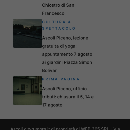
Chiostro di San
Francesco
CULTURA &
SPETTACOLO
Ascoli Piceno, lezione
gratuita di yoga:
appuntamento 7 agosto
ai giardini Piazza Simon
Bolivar
PRIMA PAGINA
Ascoli Piceno, ufficio
tributi: chiusura il 5, 14 e
17 agosto
Ascoli.cityrumors.it di proprietà di WEB 365 SRL - Via