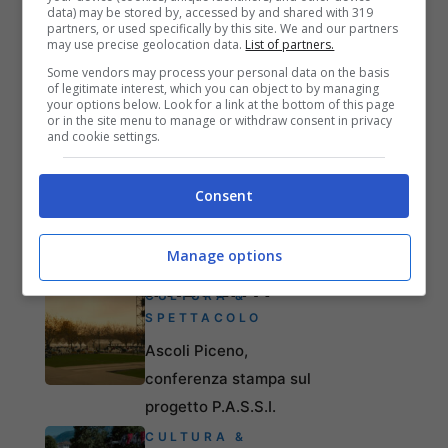
data) may be stored by, accessed by and shared with 319
partners, or used specifically by this site. We and our partners
may use precise geolocation data.
List of partners.
Some vendors may process your personal data on the basis
of legitimate interest, which you can object to by managing
your options below. Look for a link at the bottom of this page
or in the site menu to manage or withdraw consent in privacy
and cookie settings.
Consent
Manage options
ARTICOLI RECENTI
CULTURA &
SPETTACOLO
Ascoli Piceno,
conferenza stampa sul
progetto P.A.S.S.I.
CULTURA &