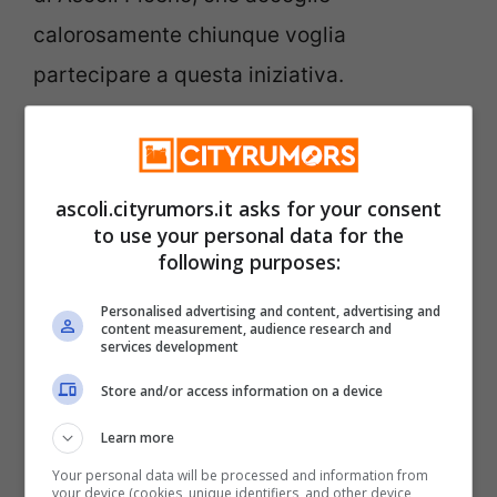
calorosamente chiunque voglia
partecipare a questa iniziativa.
Si consiglia di tenere d’occhio i canali
ufficiali del Comune per eventuali
ascoli.cityrumors.it asks for your consent
aggiornamenti o modifiche al programma.
to use your personal data for the
following purposes:
Categorie
Cultura & Spettacolo
Personalised advertising and content, advertising and
content measurement, audience research and
Ascoli Piceno, graduatorie asili nido
services development
pubblicate per 2026/2027
Store and/or access information on a device
Ascoli Piceno, evento culturale: ‘Ascoli
Learn more
nel Rinascimento’ il 29 giugno
Your personal data will be processed and information from
your device (cookies, unique identifiers, and other device