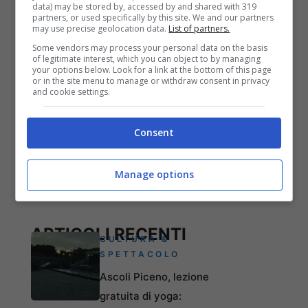
data) may be stored by, accessed by and shared with 319
agosto 2026
partners, or used specifically by this site. We and our partners
may use precise geolocation data.
List of partners.
Some vendors may process your personal data on the basis
of legitimate interest, which you can object to by managing
your options below. Look for a link at the bottom of this page
or in the site menu to manage or withdraw consent in privacy
and cookie settings.
Consent
Manage options
ARTICOLI RECENTI
CULTURA &
SPETTACOLO
Ascoli Piceno, lezione
gratuita di yoga: