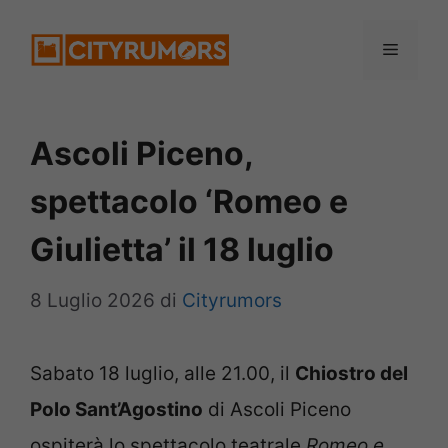
Vai
Menu
al
contenuto
Ascoli Piceno,
spettacolo ‘Romeo e
Giulietta’ il 18 luglio
8 Luglio 2026
di
Cityrumors
Sabato 18 luglio, alle 21.00, il
Chiostro del
Polo Sant’Agostino
di Ascoli Piceno
ospiterà lo spettacolo teatrale
Romeo e