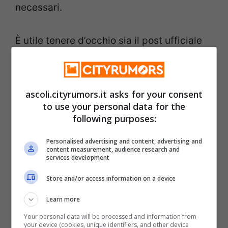
necessari.
È utile tenere d’occhio sia il post ufficiale
che i canali social dell’organizzatore, in
modo da rimanere aggiornati su eventuali
ascoli.cityrumors.it asks for your consent
notizie o modifiche al programma previsto.
to use your personal data for the
following purposes:
Categorie
Cultura & Spettacolo
Personalised advertising and content, advertising and
San Benedetto del Tronto, ‘Tartufo
content measurement, audience research and
services development
d’Amare’: appuntamento dal 9 al 12 luglio
Store and/or access information on a device
alla Rotonda di Porto d’Ascoli
Learn more
San Benedetto del Tronto, bando
Your personal data will be processed and information from
disabilità gravissima: domande entro il 31
your device (cookies, unique identifiers, and other device