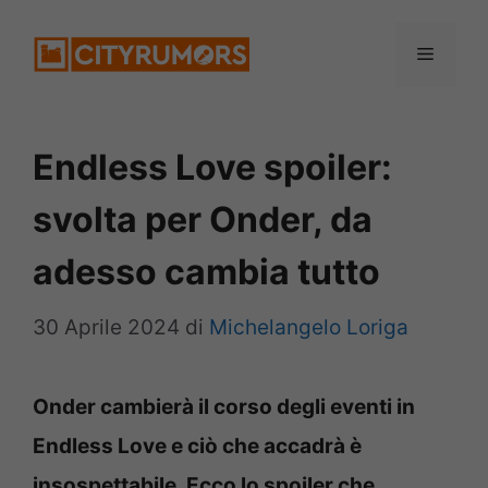
Vai
Menu
al
contenuto
Endless Love spoiler:
svolta per Onder, da
adesso cambia tutto
30 Aprile 2024
di
Michelangelo Loriga
Onder cambierà il corso degli eventi in
Endless Love e ciò che accadrà è
insospettabile. Ecco lo spoiler che