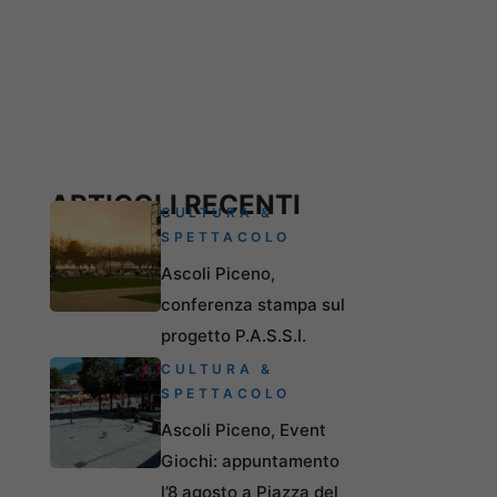
ARTICOLI RECENTI
CULTURA &
SPETTACOLO
Ascoli Piceno,
conferenza stampa sul
progetto P.A.S.S.I.
CULTURA &
SPETTACOLO
Ascoli Piceno, Event
Giochi: appuntamento
l’8 agosto a Piazza del