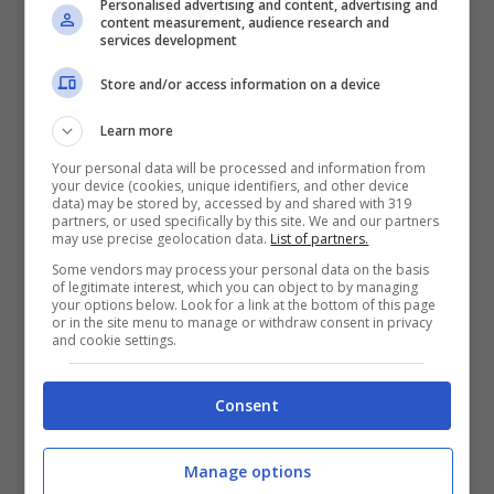
Personalised advertising and content, advertising and
content measurement, audience research and
services development
Store and/or access information on a device
Endless Love: Onder cambia idea (Mediaset Infinity) –
Ascoli.cityrumors.it
Learn more
Your personal data will be processed and information from
your device (cookies, unique identifiers, and other device
Onder, fortunatamente, riesce a uscire
data) may be stored by, accessed by and shared with 319
partners, or used specifically by this site. We and our partners
dall’ospedale, ma non totalmente illeso.
may use precise geolocation data.
List of partners.
Some vendors may process your personal data on the basis
Certamente, però, è in grado di camminare
of legitimate interest, which you can object to by managing
your options below. Look for a link at the bottom of this page
e ragionare come quando era in forma e
or in the site menu to manage or withdraw consent in privacy
and cookie settings.
ciò gli permetterà di vedere la situazione
che si è venuta a creare da un altro punto
Consent
di vista. Inoltre, Ozan
non riuscirà più a
nascondere un sentimento
che ha portato
Manage options