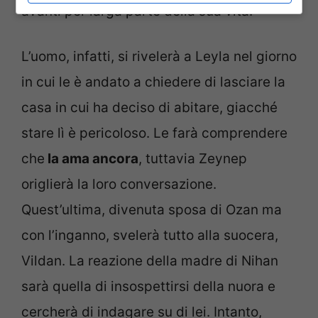
avanti per larga parte della sua vita.
L’uomo, infatti, si rivelerà a Leyla nel giorno
in cui le è andato a chiedere di lasciare la
casa in cui ha deciso di abitare, giacché
stare lì è pericoloso. Le farà comprendere
che
la ama ancora
, tuttavia Zeynep
origlierà la loro conversazione.
Quest’ultima, divenuta sposa di Ozan ma
con l’inganno, svelerà tutto alla suocera,
Vildan. La reazione della madre di Nihan
sarà quella di insospettirsi della nuora e
cercherà di indagare su di lei. Intanto,