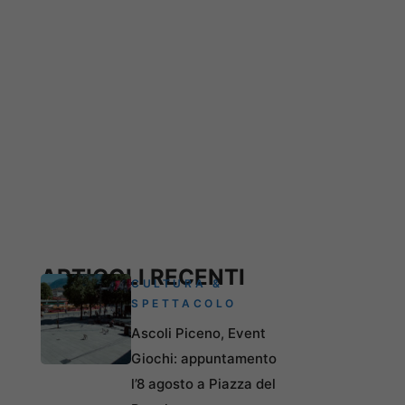
ARTICOLI RECENTI
CULTURA &
SPETTACOLO
Ascoli Piceno, Event
Giochi: appuntamento
l’8 agosto a Piazza del