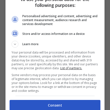
following purposes:
Personalised advertising and content, advertising and
content measurement, audience research and
services development
Store and/or access information on a device
Roberto e Marina a Un posto al sole (Screenshot video
Raiplay) – ascoli.cityrumors.it
Learn more
Your personal data will be processed and information from
I due negli anni hanno avuto una storia
your device (cookies, unique identifiers, and other device
data) may be stored by, accessed by and shared with 319
partners, or used specifically by this site. We and our partners
d’amore piuttosto tormentata, più volte
may use precise geolocation data.
List of partners.
hanno messo fine alla loro relazione per
Some vendors may process your personal data on the basis
of legitimate interest, which you can object to by managing
poi riconciliarsi, però non hanno mai avuto
your options below. Look for a link at the bottom of this page
or in the site menu to manage or withdraw consent in privacy
and cookie settings.
figli e questo in passato ha turbato la
Giordano. Nelle
nuove puntate in onda da
Consent
gennaio 2024
i due potrebbero ritrovarsi a