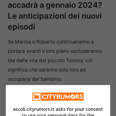
accadrà a gennaio 2024?
Le anticipazioni dei nuovi
episodi
Se Marina e Roberto continueranno a
portare avanti il loro piano escluderanno
Ida dalla vita del piccolo Tommy, ciò
significa che saranno solo loro ad
occuparsi del bambino.
ascoli.cityrumors.it asks for your consent
to use your personal data for the