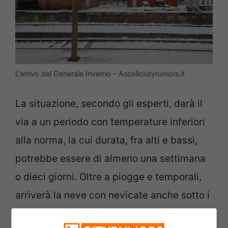
L’arrivo del Generale Inverno – Ascoliciutyrumors.it
La situazione, secondo gli esperti, darà il
via a un periodo con temperature inferiori
alla norma, la cui durata, fra alti e bassi,
potrebbe essere di almeno una settimana
o dieci giorni. Oltre a piogge e temporali,
arriverà la neve con nevicate anche sotto i
1000 metri. E’ arrivato quindi il momento di