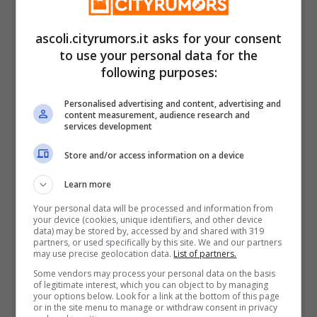
fare il fatidico “cambio di stagione” negli
armadi, via maglie, polo a manica corta e
ascoli.cityrumors.it asks for your consent
to use your personal data for the
giubbotti leggeri per lasciare spazio a
following purposes:
maglioni pesanti, giacconi e cappotti
Personalised advertising and content, advertising and
decisamente più invernali.
content measurement, audience research and
services development
Impianti da sci aperti nelle
Store and/or access information on a device
Marche
Learn more
Your personal data will be processed and information from
your device (cookies, unique identifiers, and other device
La prima neve della stagione è arrivata
data) may be stored by, accessed by and shared with 319
partners, or used specifically by this site. We and our partners
copiosa nella notte sull’Appennino
may use precise geolocation data.
List of partners.
Some vendors may process your personal data on the basis
marchigiano, imbiancando le cime e
of legitimate interest, which you can object to by managing
your options below. Look for a link at the bottom of this page
riportando atmosfera invernale nelle
or in the site menu to manage or withdraw consent in privacy