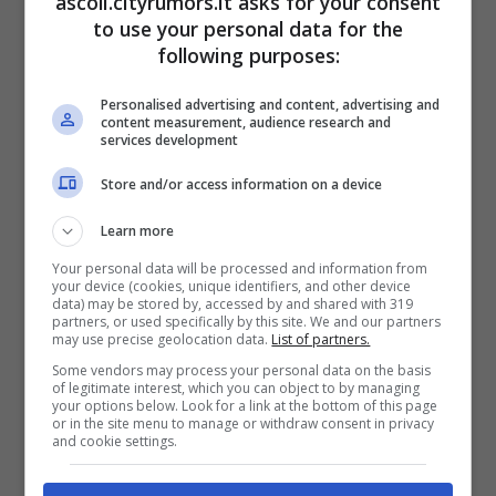
ascoli.cityrumors.it asks for your consent
to use your personal data for the
attività non si limitino a esami documentali
following purposes:
ma contemplino pure ispezioni fisiche e
Personalised advertising and content, advertising and
controlli di laboratorio. È necessario
content measurement, audience research and
services development
garantire al consumatore il diritto alla
Store and/or access information on a device
trasparenza e alla qualità e la possibilità di
una concorrenza leale alle aziende
Learn more
Your personal data will be processed and information from
agricole”.
your device (cookies, unique identifiers, and other device
data) may be stored by, accessed by and shared with 319
partners, or used specifically by this site. We and our partners
may use precise geolocation data.
List of partners.
Categorie
Prima Pagina
Some vendors may process your personal data on the basis
of legitimate interest, which you can object to by managing
Ascoli, Grande successo per il Futuro
your options below. Look for a link at the bottom of this page
or in the site menu to manage or withdraw consent in privacy
Memoria Festival
and cookie settings.
Torano Nuovo, La Fondazione Veronesi