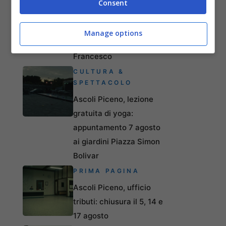
Consent
Festival: appuntamento
dall’8 al 19 agosto al
Manage options
Chiostro di San
Francesco
CULTURA &
SPETTACOLO
Ascoli Piceno, lezione
gratuita di yoga:
appuntamento 7 agosto
ai giardini Piazza Simon
Bolivar
PRIMA PAGINA
Ascoli Piceno, ufficio
tributi: chiusura il 5, 14 e
17 agosto