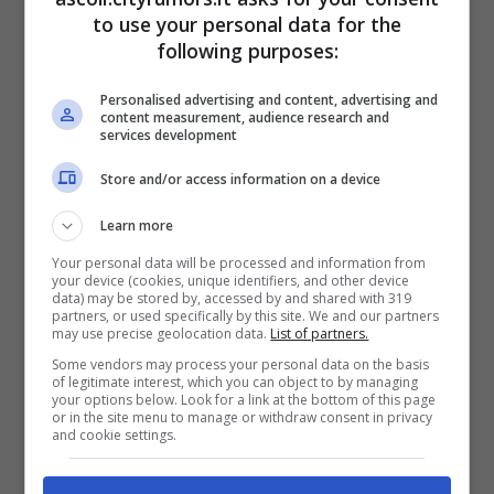
to use your personal data for the
stanzia 140mila euro per il Centro
following purposes:
aggregativo
Personalised advertising and content, advertising and
content measurement, audience research and
services development
Store and/or access information on a device
Learn more
Your personal data will be processed and information from
your device (cookies, unique identifiers, and other device
data) may be stored by, accessed by and shared with 319
partners, or used specifically by this site. We and our partners
may use precise geolocation data.
List of partners.
Some vendors may process your personal data on the basis
of legitimate interest, which you can object to by managing
your options below. Look for a link at the bottom of this page
or in the site menu to manage or withdraw consent in privacy
ARTICOLI RECENTI
CULTURA &
and cookie settings.
SPETTACOLO
Ascoli Piceno, Ascoliva