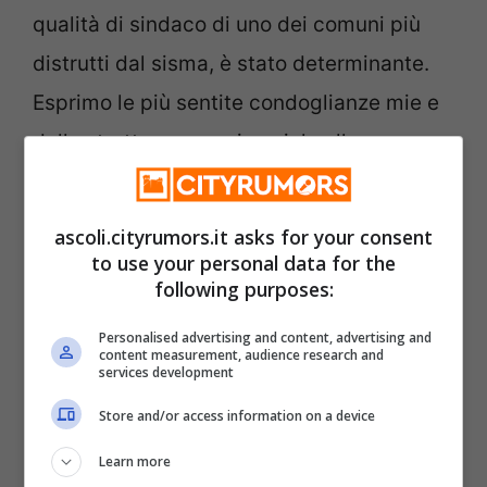
qualità di sindaco di uno dei comuni più
distrutti dal sisma, è stato determinante.
Esprimo le più sentite condoglianze mie e
della struttura commissariale alla sua
famiglia e all’intera comunità di Arquata
del Tronto”.
ascoli.cityrumors.it asks for your consent
to use your personal data for the
following purposes:
Categorie
Cronaca
,
Prima Pagina
Offida, la Nexans dona 4 pc a famiglie
Personalised advertising and content, advertising and
content measurement, audience research and
in difficoltà
services development
Ascoli, Ancora nessuna notizia del
Store and/or access information on a device
giovane di colore che ieri sera ha saltato il
Learn more
guard-rail della Superstrada