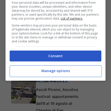
Your personal data will be processed and information from
your device (cookies, unique identifiers, and other device
data) may be stored by, accessed by and shared with 319
partners, or used specifically by this site. We and our partners
may use precise geolocation data.
List of partners.
Some vendors may process your personal data on the basis
of legitimate interest, which you can object to by managing
your options below. Look for a link at the bottom of this page
or in the site menu to manage or withdraw consent in privacy
and cookie settings.
Consent
Manage options
ARTICOLI RECENTI
PRIMA PAGINA
Ascoli Piceno, Ascoliva
Festival: appuntamento
dall’8 al 19 agosto al
Chiostro di San