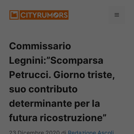
Vai
Menu
al
contenuto
Commissario
Legnini:”Scomparsa
Petrucci. Giorno triste,
suo contributo
determinante per la
futura ricostruzione”
23 Dicembre 2020
di
Redazione Ascoli