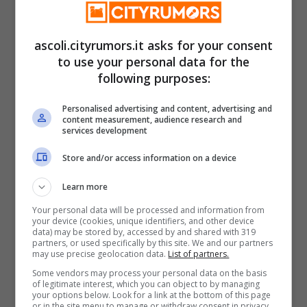
delle risate.
ascoli.cityrumors.it asks for your consent
to use your personal data for the
“Perché la risata, udite udite, unisce tutte
following purposes:
le persone! – afferma – Visto che la cosa
Personalised advertising and content, advertising and
più bella che abbiamo in questa vita, sono
content measurement, audience research and
services development
proprio gli altri! Oddio, non proprio tutti,
Store and/or access information on a device
eh…»
Learn more
Biglietti in vendita su Ticketone.it.
Your personal data will be processed and information from
your device (cookies, unique identifiers, and other device
data) may be stored by, accessed by and shared with 319
partners, or used specifically by this site. We and our partners
may use precise geolocation data.
List of partners.
Categorie
Cultura & Spettacolo
,
Prima Pagina
Some vendors may process your personal data on the basis
Monsampolo: Piceno cinema Festival
of legitimate interest, which you can object to by managing
your options below. Look for a link at the bottom of this page
ultima serata. Dopo le proiezioni dei film in
or in the site menu to manage or withdraw consent in privacy