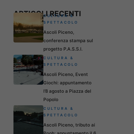
ARTICOLI RECENTI
CULTURA &
SPETTACOLO
Ascoli Piceno,
conferenza stampa sul
progetto P.A.S.S.I.
CULTURA &
SPETTACOLO
Ascoli Piceno, Event
Giochi: appuntamento
l’8 agosto a Piazza del
Popolo
CULTURA &
SPETTACOLO
Ascoli Piceno, tributo ai
Pooh: appuntamento il 6