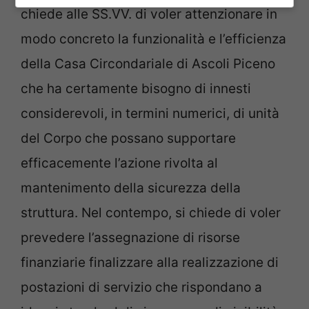
chiede alle SS.VV. di voler attenzionare in
modo concreto la funzionalità e l’efficienza
della Casa Circondariale di Ascoli Piceno
che ha certamente bisogno di innesti
considerevoli, in termini numerici, di unità
del Corpo che possano supportare
efficacemente l’azione rivolta al
mantenimento della sicurezza della
struttura. Nel contempo, si chiede di voler
prevedere l’assegnazione di risorse
finanziarie finalizzare alla realizzazione di
postazioni di servizio che rispondano a