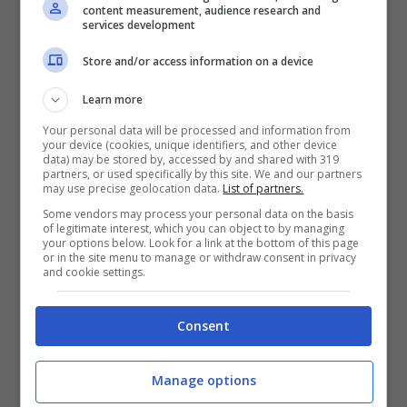
content measurement, audience research and
services development
Il personale di Polizia Penitenziaria, già
Store and/or access information on a device
tagliato nella sua pianta organica per
Learn more
effetto del DM Orlando del 2017, si trova in
Your personal data will be processed and information from
sensibile sotto organico. Ciò determina un
your device (cookies, unique identifiers, and other device
data) may be stored by, accessed by and shared with 319
aumento dei carichi di lavoro e un numero
partners, or used specifically by this site. We and our partners
may use precise geolocation data.
List of partners.
di ore lavorative per turni di servizio
Some vendors may process your personal data on the basis
of legitimate interest, which you can object to by managing
superiori a quelle contrattualmente
your options below. Look for a link at the bottom of this page
or in the site menu to manage or withdraw consent in privacy
stabilite, che sarà destinato a peggiorare
and cookie settings.
quando sarà a breve riaperto un reparto
Consent
detentivo recentemente ristrutturato.
Manage options
In ragione di ciò, questa Federazione