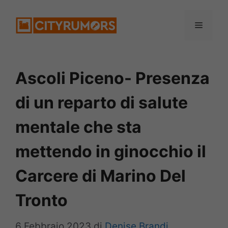
Vai
Menu
al
contenuto
Ascoli Piceno- Presenza
di un reparto di salute
mentale che sta
mettendo in ginocchio il
Carcere di Marino Del
Tronto
6 Febbraio 2023
di
Denise Brandi