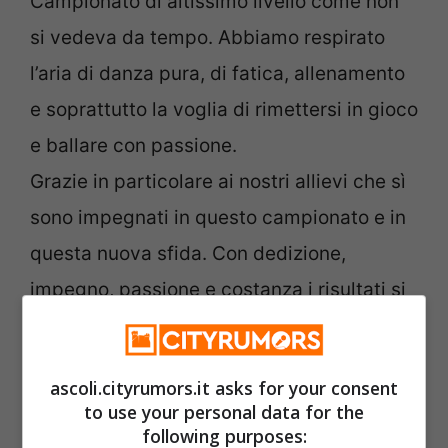
Campionato di altissimo livello come non
si vedeva da tempo. Abbiamo respirato
l’aria di danza pura, di fatica, allenamento
e soprattutto la voglia di rimettersi in gioco
e ballare con passione.
Grazie in particolare ai nostri allievi che sì
sono impegnati in questo campionato e in
questa nuova sfida. Con dedizione,
impegno, passione e costanza i risultati si
vedono e voi ne siete l’esempio
Grazie anche a tutti coloro che sono venuti
ascoli.cityrumors.it asks for your consent
a sostenere i nostri competitori, senza il
to use your personal data for the
vostro tifo e il vostro supporto non
following purposes: