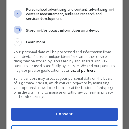
sarebbe stata la stessa cosa”.
Personalised advertising and content, advertising and
content measurement, audience research and
services development
Categorie
Cronaca
,
Prima Pagina
Store and/or access information on a device
Tag
Ascoli
Learn more
Attesa per Nel cuore nell’anima: la
Your personal data will be processed and information from
rassegna dedicata agli autori in musica e
your device (cookies, unique identifiers, and other device
data) may be stored by, accessed by and shared with 319
parole prenderà il via a luglio, con Niccolò
partners, or used specifically by this site. We and our partners
may use precise geolocation data.
List of partners.
Fabi, quindi Bandabardò e Nicola Piovani
Some vendors may process your personal data on the basis
of legitimate interest, which you can object to by managing
Ascoli, Un nuovo brand territoriale per
your options below. Look for a link at the bottom of this page
or in the site menu to manage or withdraw consent in privacy
l’area del Gal Piceno per un piano turistico
and cookie settings.
integrato e di promozione del territorio
Consent