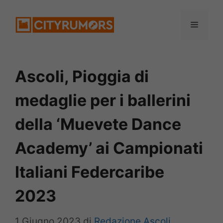
Vai
Menu
al
contenuto
Ascoli, Pioggia di
medaglie per i ballerini
della ‘Muevete Dance
Academy’ ai Campionati
Italiani Federcaribe
2023
1 Giugno 2023
di
Redazione Ascoli