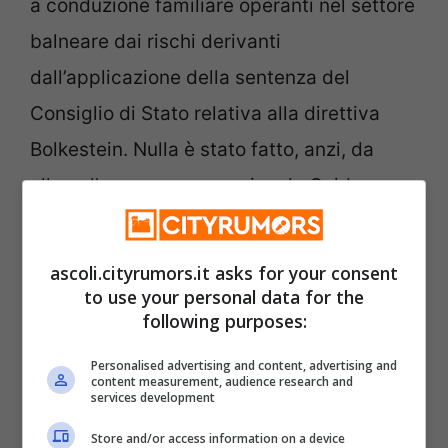
a conduzione familiare operanti nel settore
balneare dai rischi derivanti
dall’applicazione della sentenza del
Consiglio di Stato relativa alla direttiva
Bolkestein. Nulla è stato fatto, anzi, da
allora, l’ex assessore regionale Guido
Castelli, anziché affrontare concretamente
il problema, ha continuato a sostenere la
ascoli.cityrumors.it asks for your consent
via cieca del ricorso alla Corte
to use your personal data for the
following purposes:
costituzionale contro la sentenza del
Consiglio di Stato”.
Personalised advertising and content, advertising and
content measurement, audience research and
services development
“Noi non rinunciamo però perseguire
questo obiettivo – conclude Mangialardi -,
Store and/or access information on a device