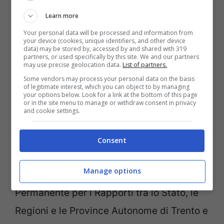
l’unico serio e realmente percorribile. A
Learn more
breve provvederemo a depositare un
Your personal data will be processed and information from
your device (cookies, unique identifiers, and other device
nuovo atto per impegnare il presidente
data) may be stored by, accessed by and shared with 319
partners, or used specifically by this site. We and our partners
may use precise geolocation data.
List of partners.
Acquaroli ad attivare un tavolo di
Some vendors may process your personal data on the basis
confronto con le associazioni di categoria,
of legitimate interest, which you can object to by managing
your options below. Look for a link at the bottom of this page
i sindacati dei balneari e i parlamentari
or in the site menu to manage or withdraw consent in privacy
and cookie settings.
marchigiani che abbia come scopo
l’elaborazione di un quadro normativo più
Consent
avanzato da portare in discussione
Manage options
nell’ambito della Conferenza Stato
Permanente per i Rapporti tra lo Stato, le
Regioni e le Province Autonome di Trento e