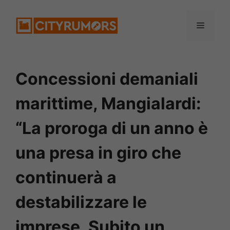
Vai
Menu
al
contenuto
Concessioni demaniali
marittime, Mangialardi:
“La proroga di un anno è
una presa in giro che
continuerà a
destabilizzare le
imprese. Subito un