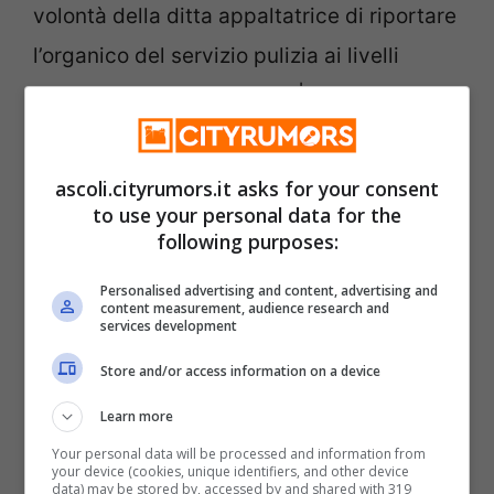
volontà della ditta appaltatrice di riportare
l’organico del servizio pulizia ai livelli
precedenti alla pandemia. |Come indicano
i dati ufficiali, il Covid non è stato sconfitto
e richiede da parte di tutte le istituzioni
ascoli.cityrumors.it asks for your consent
pubbliche l’adozione di azioni che siano in
to use your personal data for the
following purposes:
grado di frenare in maniera efficace il
contagio. In secondo luogo, dovremmo
Personalised advertising and content, advertising and
content measurement, audience research and
services development
fare tesoro dell’esperienza maturata
proprio durante il Covid: è un gravissimo
Store and/or access information on a device
errore tornare al passato come se nulla
Learn more
fosse accaduto, risparmiando sulla qualità
Your personal data will be processed and information from
your device (cookies, unique identifiers, and other device
dei servizi, anziché potenziarli in chiave di
data) may be stored by, accessed by and shared with 319