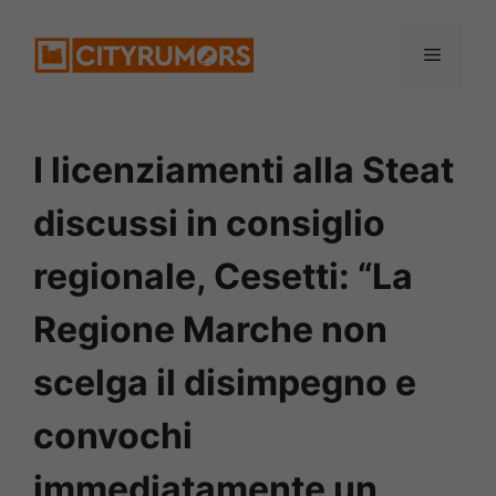
Vai
Menu
al
contenuto
I licenziamenti alla Steat
discussi in consiglio
regionale, Cesetti: “La
Regione Marche non
scelga il disimpegno e
convochi
immediatamente un