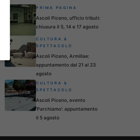
PRIMA PAGINA
Ascoli Piceno, ufficio tributi:
chiusura il 5, 14 e 17 agosto
CULTURA &
SPETTACOLO
Ascoli Piceno, Armillae:
appuntamento dal 21 al 23
agosto
CULTURA &
SPETTACOLO
Ascoli Piceno, evento
‘Parchiamo’: appuntamento
il 5 agosto