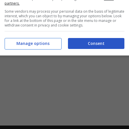
partners.
Some vendors may process your personal data on the basis of legitimate
interest, which you can object to by managing your options below. Look
for a link at the bottom of this page or in the site menu to manage or
withdraw consent in privacy and cookie settings.
Manage options
Consent