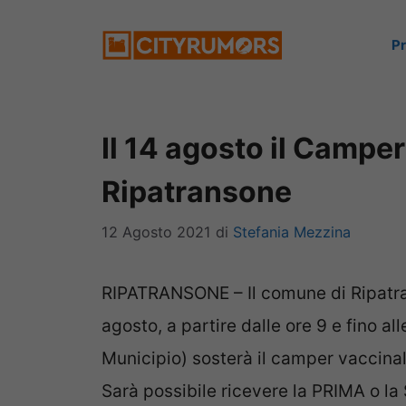
Vai
P
al
contenuto
Il 14 agosto il Campe
Ripatransone
12 Agosto 2021
di
Stefania Mezzina
RIPATRANSONE – Il comune di Ripatran
agosto, a partire dalle ore 9 e fino al
Municipio) sosterà il camper vaccina
Sarà possibile ricevere la PRIMA o l