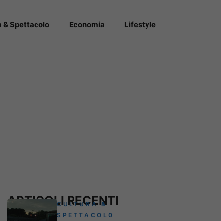
a & Spettacolo
Economia
Lifestyle
ARTICOLI RECENTI
CULTURA &
SPETTACOLO