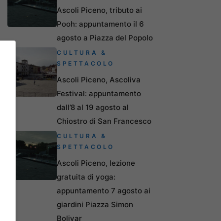
Ascoli Piceno, tributo ai
Pooh: appuntamento il 6
agosto a Piazza del Popolo
CULTURA &
SPETTACOLO
Ascoli Piceno, Ascoliva
Festival: appuntamento
dall’8 al 19 agosto al
Chiostro di San Francesco
CULTURA &
SPETTACOLO
Ascoli Piceno, lezione
gratuita di yoga:
appuntamento 7 agosto ai
giardini Piazza Simon
Bolivar