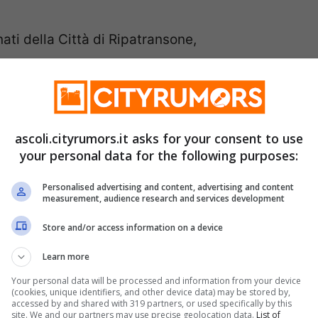
nati della Città di Ripatransone,
cittadini che non avessero completato o
artecipare.
a la cittadinanza a procedere preliminarmente
ascoli.cityrumors.it asks for your consent to use
ione richiesta, disponibile al seguente
your personal data for the following purposes:
listica1
(la modulistica da compilare sarà
Personalised advertising and content, advertising and content
measurement, audience research and services development
Store and/or access information on a device
zzafumo unica vera novità per San Benedetto”
Learn more
iglie in rete”. Le attività dell’Ambito Territoriale 21
Your personal data will be processed and information from your device
volgeranno nei locali di via Machiavelli
(cookies, unique identifiers, and other device data) may be stored by,
accessed by and shared with 319 partners, or used specifically by this
site. We and our partners may use precise geolocation data.
List of