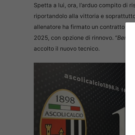
Spetta a lui, ora, l’arduo compito di ri
riportandolo alla vittoria e soprattutt
allenatore ha firmato un contratto di 
2025, con opzione di rinnovo. “
Bento
accolto il nuovo tecnico.