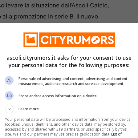
sollevare la situazione dall’Ascoli Calcio,
o alla promozione in serie B. Il nuovo
sei mesi con la società, fino fino al 30 giugno
rnato
” è il messaggio con cui la società ha
ascoli.cityrumors.it asks for your consent to use
your personal data for the following purposes:
Personalised advertising and content, advertising and content
measurement, audience research and services development
Store and/or access information on a device
Learn more
Your personal data will be processed and information from your device
(cookies, unique identifiers, and other device data) may be stored by,
accessed by and shared with 319 partners, or used specifically by this
site. We and our partners may use precise geolocation data.
List of