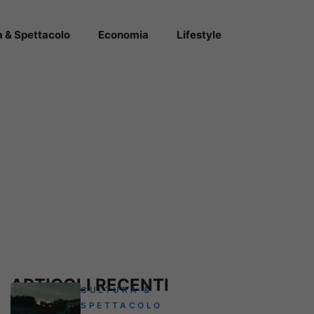
a & Spettacolo
Economia
Lifestyle
ARTICOLI RECENTI
CULTURA &
SPETTACOLO