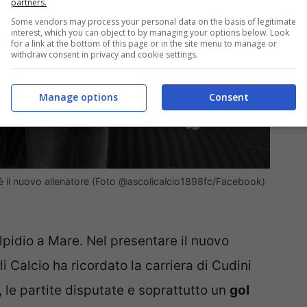
partners.
Some vendors may process your personal data on the basis of legitimate
interest, which you can object to by managing your options below. Look
for a link at the bottom of this page or in the site menu to manage or
withdraw consent in privacy and cookie settings.
Manage options
Consent
 è il nuovo allenatore (Foto @ascolicalcio1898fc/Facebook)
lpidio a Mare. Nel presentare il nuovo
i Calcio ha ricordato la carriera di Cudini
le partite disputate e soprattutto un
gol