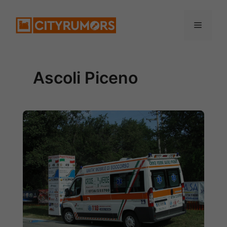
Vai
Menu
al
contenuto
Ascoli Piceno