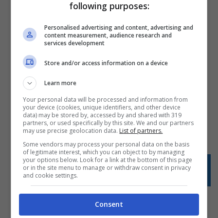
following purposes:
Personalised advertising and content, advertising and
content measurement, audience research and
services development
Store and/or access information on a device
Ascoli Il Comune adotta il ‘Manifesto
Learn more
sulla salute nelle città’
Your personal data will be processed and information from
your device (cookies, unique identifiers, and other device
30 OTTOBRE 2018
data) may be stored by, accessed by and shared with 319
partners, or used specifically by this site. We and our partners
may use precise geolocation data.
List of partners.
Some vendors may process your personal data on the basis
of legitimate interest, which you can object to by managing
your options below. Look for a link at the bottom of this page
or in the site menu to manage or withdraw consent in privacy
<<
1
…
44
45
46
and cookie settings.
Consent