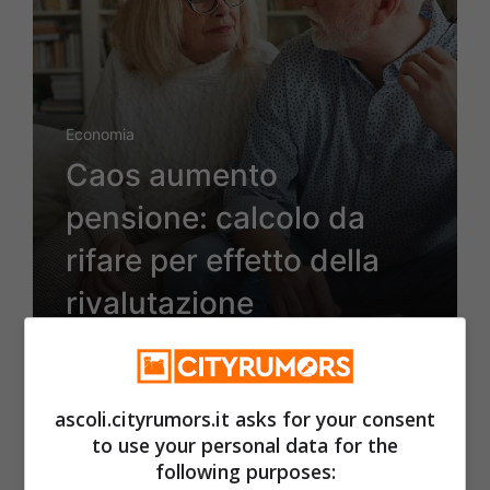
Economia
Caos aumento
pensione: calcolo da
rifare per effetto della
rivalutazione
13 Gennaio 2024
ascoli.cityrumors.it asks for your consent
to use your personal data for the
following purposes: