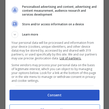
Personalised advertising and content, advertising and
content measurement, audience research and
services development
Store and/or access information on a device
Economia
Learn more
Per ottenere il rimborso
Your personal data will be processed and information from
sul 730 devi evitare
your device (cookies, unique identifiers, and other device
data) may be stored by, accessed by and shared with 319
partners, or used specifically by this site. We and our partners
questi errori, altrimenti
may use precise geolocation data.
List of partners.
Some vendors may process your personal data on the basis
slitterà il pagamento
of legitimate interest, which you can object to by managing
your options below. Look for a link at the bottom of this page
or in the site menu to manage or withdraw consent in privacy
and cookie settings.
Consent