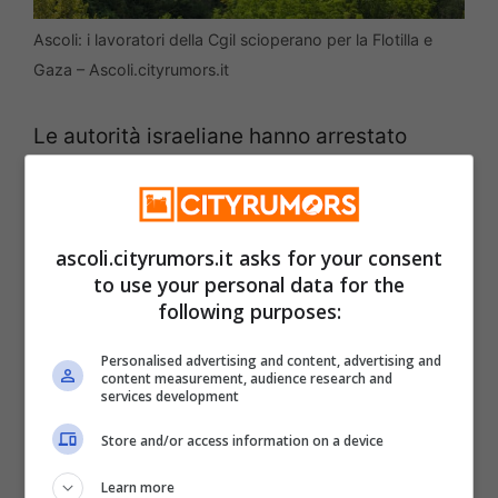
Ascoli: i lavoratori della Cgil scioperano per la Flotilla e
Gaza – Ascoli.cityrumors.it
Le autorità israeliane hanno arrestato
diversi attivisti, tra cui alcuni italiani,
inclusi gli esponenti politici Benedetta
Scuderi (Avs) e Marco Croatti (M5S).
ascoli.cityrumors.it asks for your consent
to use your personal data for the
Obiettivo del governo israeliano è
following purposes:
rimpatriarli.
Personalised advertising and content, advertising and
content measurement, audience research and
services development
In vista del blocco navale di Israele e del
Store and/or access information on a device
mancato sostegno da parte del governo
italiano, la
Cgil e Usb hanno indetto per
Learn more