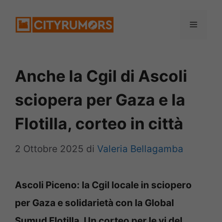
Vai
Menu
al
contenuto
Anche la Cgil di Ascoli
sciopera per Gaza e la
Flotilla, corteo in città
2 Ottobre 2025
di
Valeria Bellagamba
Ascoli Piceno: la Cgil locale in sciopero
per Gaza e solidarietà con la Global
Sumud Flotilla. Un corteo per le vi del