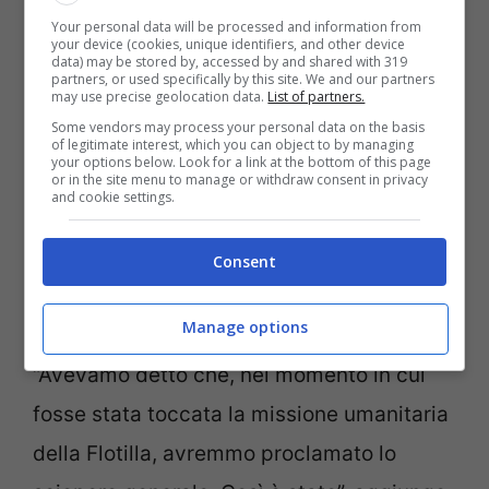
venerdì 3 ottobre uno sciopero generale
Your personal data will be processed and information from
your device (cookies, unique identifiers, and other device
data) may be stored by, accessed by and shared with 319
per Gaza e la Flotilla
, con tre giorni di
partners, or used specifically by this site. We and our partners
may use precise geolocation data.
List of partners.
mobilitazione a Roma. La Cgil di Ascoli,
Some vendors may process your personal data on the basis
dunque, non poteva mancare.
of legitimate interest, which you can object to by managing
your options below. Look for a link at the bottom of this page
or in the site menu to manage or withdraw consent in privacy
and cookie settings.
“Un sindacato confederale come il nostro
non può rimanere silente di fronte a ciò
Consent
che si consuma in Palestina”, dichiara la
Manage options
segretaria generale Barbara Nicolai.
“Avevamo detto che, nel momento in cui
fosse stata toccata la missione umanitaria
della Flotilla, avremmo proclamato lo