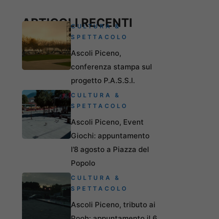
ARTICOLI RECENTI
CULTURA &
SPETTACOLO
Ascoli Piceno,
conferenza stampa sul
progetto P.A.S.S.I.
CULTURA &
SPETTACOLO
Ascoli Piceno, Event
Giochi: appuntamento
l’8 agosto a Piazza del
Popolo
CULTURA &
SPETTACOLO
Ascoli Piceno, tributo ai
Pooh: appuntamento il 6