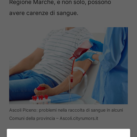
Regione Marche, e non solo, possono
avere carenze di sangue.
Ascoli Piceno: problemi nella raccolta di sangue in alcuni
Comuni della provincia – Ascoli.cityrumors.it
Come riporta l’
Ansa
, il direttore generale