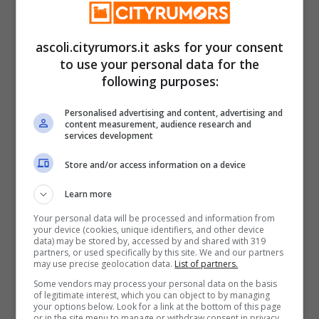
dell’Azienda sanitaria territoriale (Ast) di
ascoli.cityrumors.it asks for your consent
Ascoli Piceno,
Antonello Maraldo
, ha
to use your personal data for the
incontrato i
vertici regionali e provinciali di
following purposes:
Avis
per trovare una soluzione al
Personalised advertising and content, advertising and
content measurement, audience research and
problema. Insieme ai direttori dei Centri
services development
trasfusionali regionale e dell’Ast, Mauro
Store and/or access information on a device
Montanari e Antonio Canzian, il direttore
Learn more
della Ast di Ascoli si è impegnato per la
Your personal data will be processed and information from
ripresa della raccolta di sangue nei
your device (cookies, unique identifiers, and other device
data) may be stored by, accessed by and shared with 319
partners, or used specifically by this site. We and our partners
Comuni ascolani dove è stata sospesa.
may use precise geolocation data.
List of partners.
Some vendors may process your personal data on the basis
of legitimate interest, which you can object to by managing
Una ripresa che dovrebbe avvenire in
your options below. Look for a link at the bottom of this page
or in the site menu to manage or withdraw consent in privacy