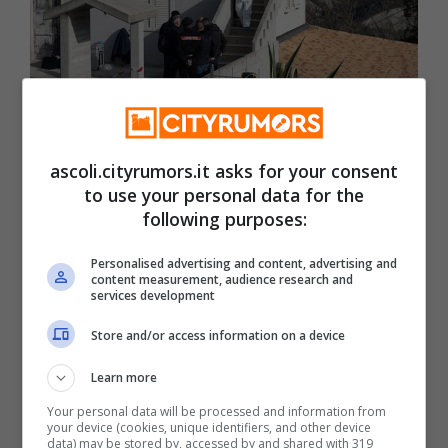
Rinviato a giudizio Massimo Malavolta, marito di Emanuela
Massicci, brutalmente uccisa a Castignano (Foto Ansa) –
ascoli.cityrumors.it asks for your consent
Ascoli.cityrumors.it
to use your personal data for the
following purposes:
L’uomo è stato rinviato a giudizio dal
Gup
Personalised advertising and content, advertising and
di Ascoli
, con la contestazione dei reati
content measurement, audience research and
services development
sopra indicati. Particolarmente
Store and/or access information on a device
impressionante è l’
accusa del reato di
Learn more
tortura
. Le indagini della Procura di Ascoli
Your personal data will be processed and information from
hanno stabilito che gli abusi e le violenze
your device (cookies, unique identifiers, and other device
data) may be stored by, accessed by and shared with 319