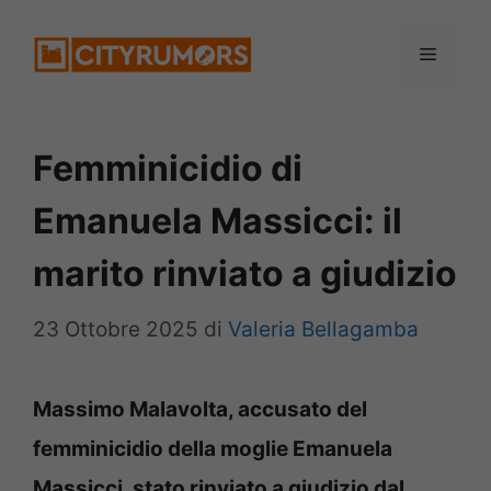
Vai
Menu
al
contenuto
Femminicidio di
Emanuela Massicci: il
marito rinviato a giudizio
23 Ottobre 2025
di
Valeria Bellagamba
Massimo Malavolta, accusato del
femminicidio della moglie Emanuela
Massicci, stato rinviato a giudizio dal