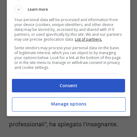
stata così imprudente come potrebbe
Learn more
sembrare. La docente, infatti, non aveva
Your personal data will be processed and information from
una cattedra fissa al liceo anconetano ma
your device (cookies, unique identifiers, and other device
data) may be stored by, accessed by and shared with 319
partners, or used specifically by this site. We and our partners
lavorava come supplente
in sostituzione
may use precise geolocation data.
List of partners.
di un altro insegnante e avrebbe
terminato
Some vendors may process your personal data on the basis
of legitimate interest, which you can object to by managing
il suo incarico a fine febbraio
. Dunque, il
your options below. Look for a link at the bottom of this page
or in the site menu to manage or withdraw consent in privacy
and cookie settings.
suo rapporto di lavoro con la scuola
sarebbe comunque finito e alla fine la
Consent
perdita è stata di pochi giorni di lavoro.
Una scelta che comunque le è dispiaciuta
Manage options
molto: “Non è da me abbandonare incarichi
professionali”, ha spiegato l’insegnante.