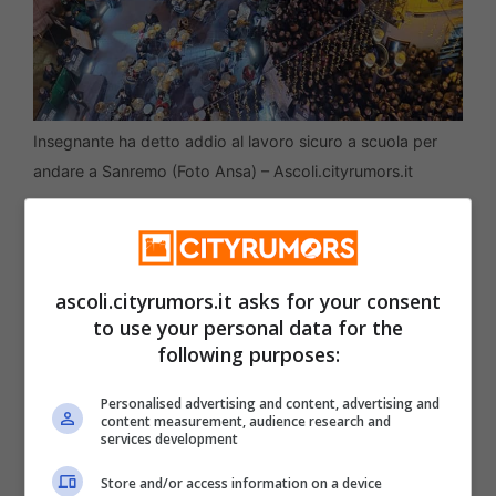
Insegnante ha detto addio al lavoro sicuro a scuola per
andare a Sanremo (Foto Ansa) – Ascoli.cityrumors.it
Tropo grande l’amore per la musica per
lasciarsi sfuggire un’occasione come
ascoli.cityrumors.it asks for your consent
quella di accompagnare con la batteria
to use your personal data for the
following purposes:
Jovanotti nella serata in cui è stato ospite
del Festival di Sanremo.
Personalised advertising and content, advertising and
content measurement, audience research and
services development
La decisione di licenziarsi, tuttavia, non è
Store and/or access information on a device