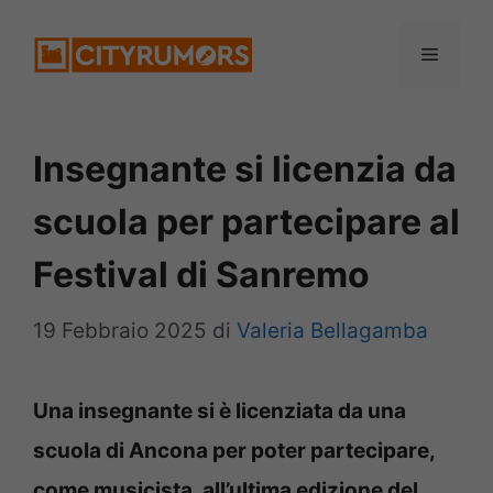
Vai
Menu
al
contenuto
Insegnante si licenzia da
scuola per partecipare al
Festival di Sanremo
19 Febbraio 2025
di
Valeria Bellagamba
Una insegnante si è licenziata da una
scuola di Ancona per poter partecipare,
come musicista, all’ultima edizione del