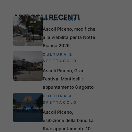
ARTICOLI RECENTI
PRIMA PAGINA
Ascoli Piceno, modifiche
alla viabilità per la Notte
Bianca 2026
CULTURA &
SPETTACOLO
Ascoli Piceno, Gran
Festival Monticelli:
appuntamento 8 agosto
CULTURA &
SPETTACOLO
Ascoli Piceno,
esibizione della band La
Rua: appuntamento 10