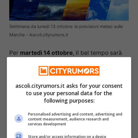
Settimana da lunedì 13 ottobre: le previsioni meteo sulle
Marche – Ascoli.cityrumors.it
Per
martedì 14 ottobre
, il bel tempo sarà
ancora prevalente con cieli soleggiati
quasi ovunque, salvo qualche parziale
ascoli.cityrumors.it asks for your consent
annuvolamento nel pomeriggio, in
to use your personal data for the
particolare sulle zone interne. Le
following purposes:
temperature saranno in lieve calo. I venti
Personalised advertising and content, advertising and
soffieranno sempre deboli dai quadranti
content measurement, audience research and
services development
nord-occidentali, in attenuazione, mentre il
Store and/or access information on a device