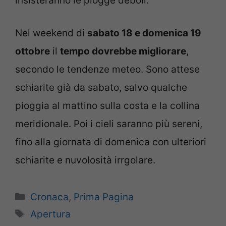
insisteranno le piogge deboli.
Nel weekend di
sabato 18 e domenica 19
ottobre
il
tempo dovrebbe migliorare
,
secondo le tendenze meteo. Sono attese
schiarite già da sabato, salvo qualche
pioggia al mattino sulla costa e la collina
meridionale. Poi i cieli saranno più sereni,
fino alla giornata di domenica con ulteriori
schiarite e nuvolosità irrgolare.
Categorie
Cronaca
,
Prima Pagina
Tag
Apertura