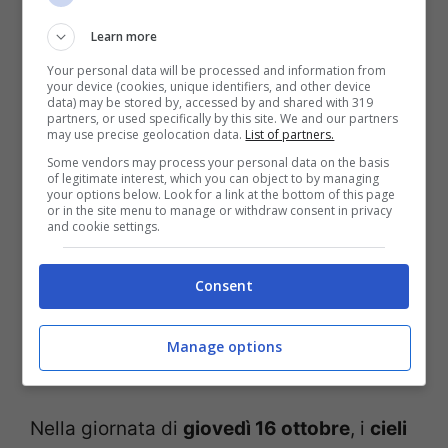
mare sarà poco mosso.
Learn more
Your personal data will be processed and information from
A partire da
mercoledì 15 ottobre
avremo i
your device (cookies, unique identifiers, and other device
data) may be stored by, accessed by and shared with 319
primi cambiamenti, con tempo più
partners, or used specifically by this site. We and our partners
may use precise geolocation data.
List of partners.
nuvoloso e qualche precipitazione sparsa
Some vendors may process your personal data on the basis
of legitimate interest, which you can object to by managing
sull’Appennino meridionale. Mentre le
your options below. Look for a link at the bottom of this page
or in the site menu to manage or withdraw consent in privacy
temperature si manterranno stabili. I venti
and cookie settings.
soffieranno deboli occidentali in
Consent
attenuazione e in rotazione ai quadranti
sud-orientali. Il mare sarà da quasi calmo a
Manage options
poco mosso.
Nella giornata di
giovedì 16 ottobre
, i
cieli