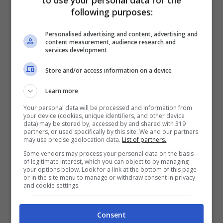
to use your personal data for the
following purposes:
Endless Love 2, Nihan non può più nascondersi (Credits:
Personalised advertising and content, advertising and
Mediaset Infinity) – ascoli.cityrumors.it
content measurement, audience research and
services development
Nihan, dunque, fa rientro a casa ma non è
Store and/or access information on a device
sola: insieme a lei c’è la piccola Deniz, sua
Learn more
figlia
. Non racconta la verità a Kemal,
Your personal data will be processed and information from
your device (cookies, unique identifiers, and other device
celandogli dunque, che la piccola è frutto
data) may be stored by, accessed by and shared with 319
partners, or used specifically by this site. We and our partners
del loro amore clandestino. Dal canto suo
may use precise geolocation data.
List of partners.
Emir manifesta comportamenti sempre più
Some vendors may process your personal data on the basis
of legitimate interest, which you can object to by managing
your options below. Look for a link at the bottom of this page
morbosi nei riguardi della bambina,
or in the site menu to manage or withdraw consent in privacy
and cookie settings.
essendo consapevole di non essere lui il
padre. Tali atteggiamenti spaventano la
Consent