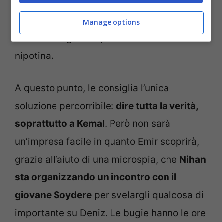
moglie tanto da confidarsi con Vildan.
Anche quest’ultima è preoccupata poiché
Manage options
teme che il genero possa far male alla
nipotina.
A questo punto, le consiglia l’unica
soluzione percorribile:
dire tutta la verità,
soprattutto a Kemal
. Però non sarà
un’impresa facile in quanto Emir scoprirà,
grazie all’aiuto di una microspia, che
Nihan
sta organizzando un incontro con il
giovane Soydere
per svelargli qualcosa di
importante su Deniz. Le bugie hanno le ore