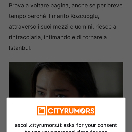
Prova a voltare pagina, anche se per breve
tempo perché il marito Kozcuoglu,
attraverso i suoi mezzi e uomini, riesce a
rintracciarla, intimandole di tornare a
Istanbul.
ascoli.cityrumors.it asks for your consent