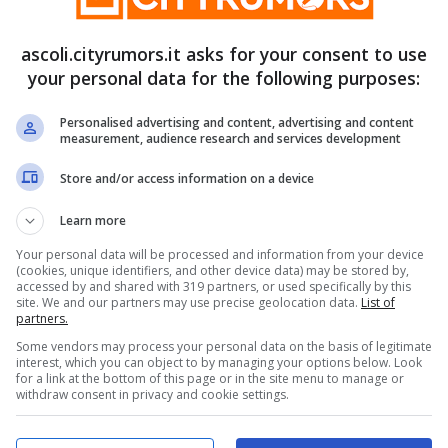
ascoli.cityrumors.it asks for your consent to use
 delle fate ODV
” promuovono
your personal data for the following purposes:
talizi solidali
Personalised advertising and content, advertising and content
measurement, audience research and services development
 solidale dell’associazione “
I colori delle fate
Store and/or access information on a device
natalizi
.
Learn more
Your personal data will be processed and information from your device
eria
Bakery 29
di
Montalto
delle Marche e
(cookies, unique identifiers, and other device data) may be stored by,
accessed by and shared with 319 partners, or used specifically by this
imo per il loro aiuto.
site. We and our partners may use precise geolocation data.
List of
partners.
mercianti di Ascoli Piceno che hanno
Some vendors may process your personal data on the basis of legitimate
interest, which you can object to by managing your options below. Look
 dei biscotti.
for a link at the bottom of this page or in the site menu to manage or
withdraw consent in privacy and cookie settings.
i nuovi tesseramenti, il torneo di padel fatto nel