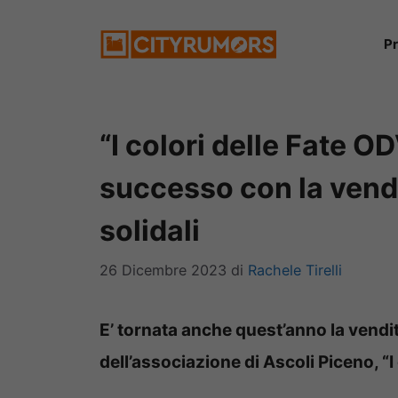
Vai
P
al
contenuto
“I colori delle Fate O
successo con la vendit
solidali
26 Dicembre 2023
di
Rachele Tirelli
E’ tornata anche quest’anno la vendita
dell’associazione di Ascoli Piceno, “I