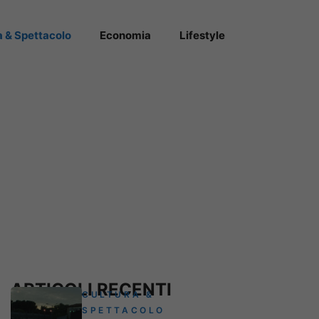
a & Spettacolo
Economia
Lifestyle
ARTICOLI RECENTI
CULTURA &
SPETTACOLO