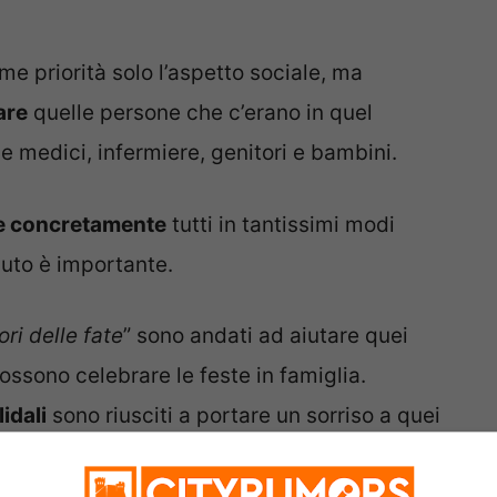
e priorità solo l’aspetto sociale, ma
are
quelle persone che c’erano in quel
e medici, infermiere, genitori e bambini.
e concretamente
tutti in tantissimi modi
buto è importante.
lori delle fate
” sono andati ad aiutare quei
ssono celebrare le feste in famiglia.
lidali
sono riusciti a portare un sorriso a quei