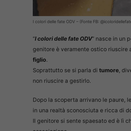
I colori delle fate ODV – (Fonte FB: @icoloridellefa
“
I colori delle fate ODV
” nasce in un pe
genitore è veramente ostico riuscire
figlio
.
Soprattutto se si parla di
tumore
, div
non riuscire a gestirlo.
Dopo la scoperta arrivano le paure, le 
in una realtà sconosciuta e ricca di 
Il genitore si sente spaesato ed è lì 