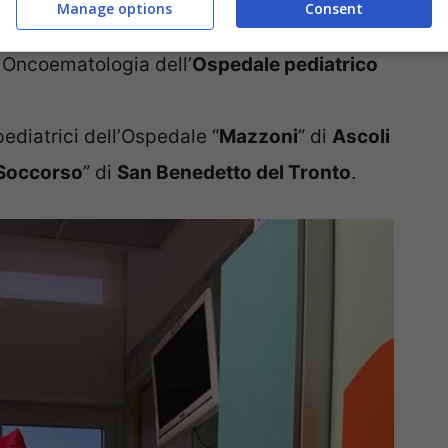
Manage options
Consent
vi aiuti hanno permesso alla associazione di
 Oncoematologia dell’
Ospedale pediatrico
pediatrici dell’Ospedale “
Mazzoni
” di
Ascoli
Soccorso
” di
San Benedetto del Tronto
.