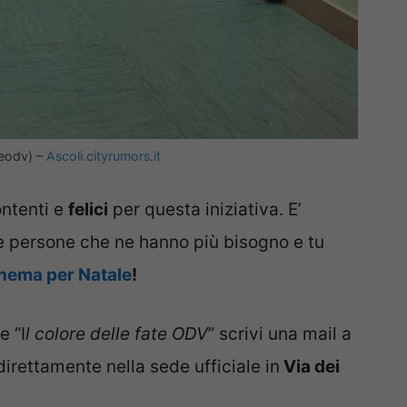
teodv) –
Ascoli.cityrumors.it
ontenti e
felici
per questa iniziativa. E’
le persone che ne hanno più bisogno e tu
cinema per Natale
!
e “I
l colore delle fate ODV
” scrivi una mail a
direttamente nella sede ufficiale in
Via dei