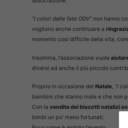
associazione.
“
I colori delle fate ODV
” non hanno com
vogliono anche continuare a
ringrazi
momento così difficile della vita, com
Insomma, l’associazione vuole
aiutar
diversi ed anche il più piccolo contri
Proprio in occasione del
Natale
, “
I co
bambini che stanno male e che non po
Con la
vendita dei biscotti natalizi so
bimbi un po’ meno fortunati.
Ecco come è andato l’evento