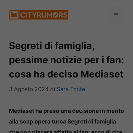
Vai
Menu
al
contenuto
Segreti di famiglia,
pessime notizie per i fan:
cosa ha deciso Mediaset
3 Agosto 2024
di
Sara Fonte
Mediaset ha preso una decisione in merito
alla soap opera turca Segreti di famiglia
che non piacerà affatto ai fan: ecco di che