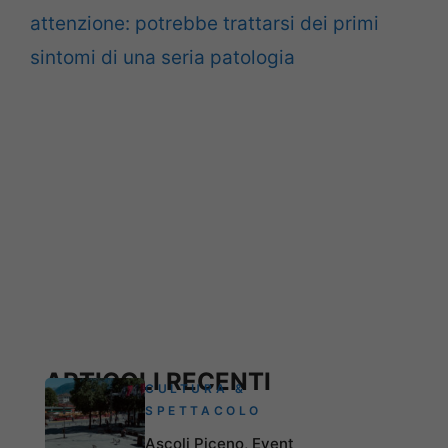
attenzione: potrebbe trattarsi dei primi
sintomi di una seria patologia
ARTICOLI RECENTI
CULTURA &
SPETTACOLO
Ascoli Piceno, Event