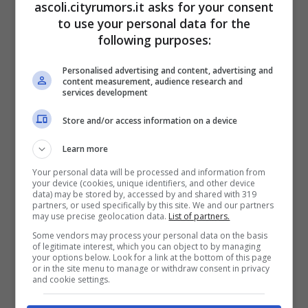
ascoli.cityrumors.it asks for your consent
l’ora di scoprire quali saranno gli sviluppi
to use your personal data for the
following purposes:
per i protagonisti. L’amatissima dizi con
Deva e Gulcemal ha raggiunto una media,
Personalised advertising and content, advertising and
content measurement, audience research and
per ogni puntata, di circa 2,3 milioni di
services development
spettatori superando il 16% di share.
Store and/or access information on a device
Learn more
I fan, tuttavia, non saranno felici di sapere
Your personal data will be processed and information from
che
Segreti di famiglia
non andrà più in
your device (cookies, unique identifiers, and other device
data) may be stored by, accessed by and shared with 319
partners, or used specifically by this site. We and our partners
onda la domenica sera. Prima dello stop,
may use precise geolocation data.
List of partners.
però, saranno ancora tanti i colpi di scena.
Some vendors may process your personal data on the basis
of legitimate interest, which you can object to by managing
Le anticipazioni dell’ottava puntata, che
your options below. Look for a link at the bottom of this page
or in the site menu to manage or withdraw consent in privacy
and cookie settings.
verrà trasmessa domenica 4 agosto,
rivelano che i genitori di Cinar scopriranno