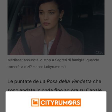
Mediaset annuncia lo stop a Segreti di famiglia: quando
tornerà la dizi? – ascoli.cityrumors.it
Le puntate de
La Rosa della Vendetta
che
sono andate in onda fino ad ora su Canale
5 hanno riscosso un incredibile successo
in termini di ascolti e in molti non vedono