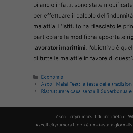
bilancio infatti, sono state modificate
per effettuare il calcolo dell’indenni
malattia. L’istituto ha rilasciato le pri
particolare le modifiche apportate rig
lavoratori marittimi
, l’obiettivo è qu
di tutte le malattie in favore di quest’
Categorie
Economia
Ascoli Maial Fest: la festa delle tradizio
Ristrutturare casa senza il Superbonus è po
Ascoli.cityrumors.it di proprietà di
Ascoli.cityrumors.it non è una testata giornali