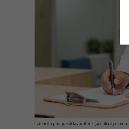
Indennità per questi lavoratori- (ascoli.cityrumors.