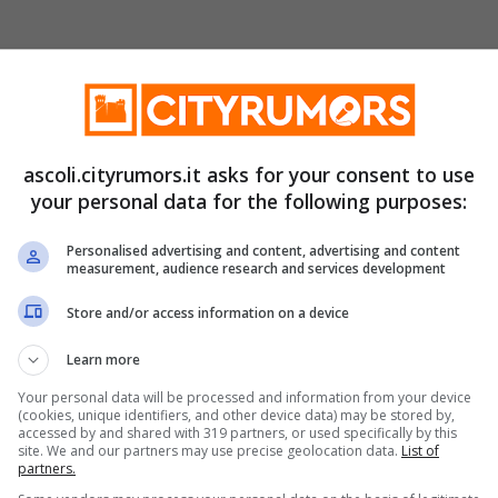
pri tutti i dettagli e le
ascoli.cityrumors.it asks for your consent to use
 indennità
in ciascun anno solare, questa
your personal data for the following purposes:
ndeterminato dell’industria, dell’agricoltura,
Personalised advertising and content, advertising and content
i e ai lavoratori a tempo determinato. Hanno
measurement, audience research and services development
 coperti da un’idonea certificazione, il numero
Store and/or access information on a device
ativi, nei 12 mesi precedenti l’inizio della
Learn more
Your personal data will be processed and information from your device
(cookies, unique identifiers, and other device data) may be stored by,
accessed by and shared with 319 partners, or used specifically by this
site. We and our partners may use precise geolocation data.
List of
partners.