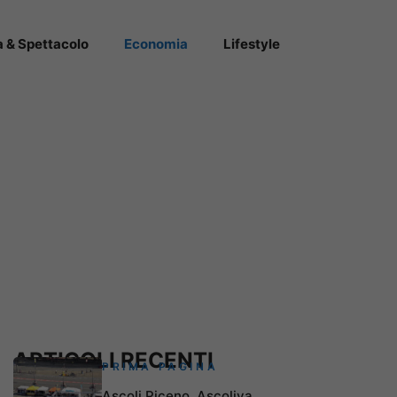
a & Spettacolo
Economia
Lifestyle
ARTICOLI RECENTI
PRIMA PAGINA
Ascoli Piceno, Ascoliva