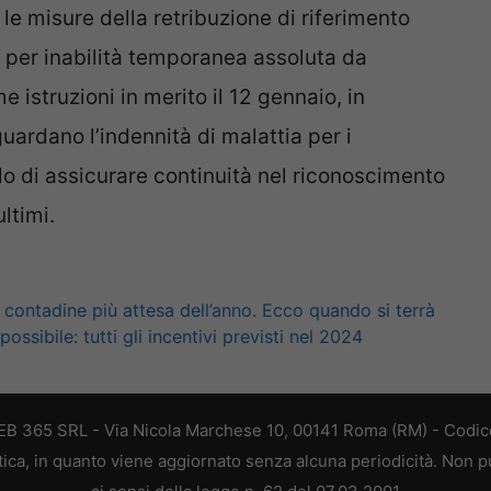
 le misure della retribuzione di riferimento
tà per inabilità temporanea assoluta da
me istruzioni in merito il 12 gennaio, in
uardano l’indennità di malattia per i
ello di assicurare continuità nel riconoscimento
ultimi.
ni contadine più attesa dell’anno. Ecco quando si terrà
ssibile: tutti gli incentivi previsti nel 2024
 WEB 365 SRL - Via Nicola Marchese 10, 00141 Roma (RM) - Codice
stica, in quanto viene aggiornato senza alcuna periodicità. Non 