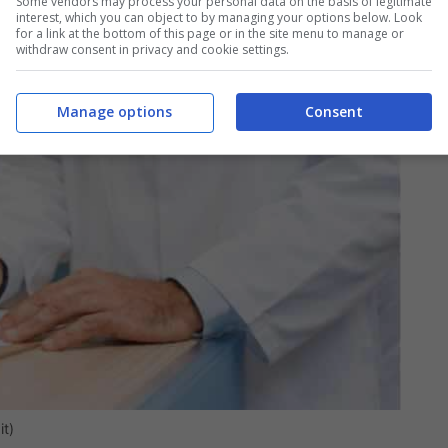
Some vendors may process your personal data on the basis of legitimate
interest, which you can object to by managing your options below. Look
for a link at the bottom of this page or in the site menu to manage or
withdraw consent in privacy and cookie settings.
Manage options
Consent
it)