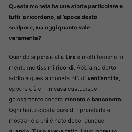
Questa moneta ha una storia particolare e
tutti la ricordano, all’epoca destò
scalpore, ma oggi quanto vale
veramente?
Quando si pensa alla
Lira
a molti tornano in
mente moltissimi
ricordi
. Abbiamo detto
addio a questa moneta più di
vent’anni fa
,
eppure c’è chi in casa custodisce
gelosamente ancora
monete
e
banconote
.
Ogni tanto capita pure di riprenderle e
mostrarle a chi è nato dopo, dunque,
quando l’
Euro
aveva fatto il suo ingresso