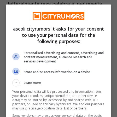
letteralmente resa celebre e, per questa
ragione, è diventata assai popolare. Come
abbiamo già detto, l’errore fu commesso
ascoli.cityrumors.it asks for your consent
durante la produzione per milioni di pezzi.
to use your personal data for the
following purposes:
Nel prossimo paragrafo vi spieghiamo di
quale moneta si tratta e qual è la
Personalised advertising and content, advertising and
content measurement, audience research and
caratteristica
che l’ha resa celebre e che
services development
ancora oggi ricordano in tantissimi.
Store and/or access information on a device
Learn more
La moneta da
1000 lire
in questione è
Your personal data will be processed and information from
quella
bimetallica
, quest’ultima presenta
your device (cookies, unique identifiers, and other device
data) may be stored by, accessed by and shared with 319
partners, or used specifically by this site. We and our partners
una doppia lega, la stessa che era
may use precise geolocation data.
List of partners.
realizzata per le
500 lire
, ma al
contrario
.
Some vendors may process your personal data on the basis