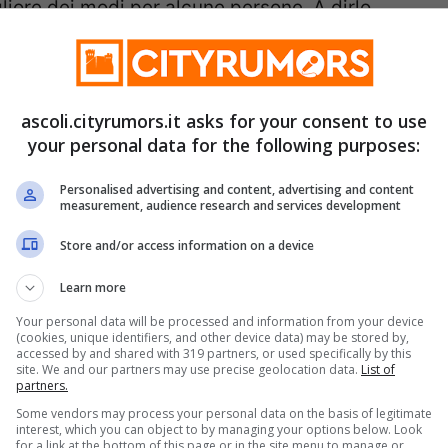
liore dei modi per alcune persone. A dirlo
to quel che sono le
indicazioni dell’Oroscopo
a semplicemente di indicazioni, che però non
e vengono formulate in un ambito tutt’altro
ascoli.cityrumors.it asks for your consent to use
your personal data for the following purposes:
ire per chi – secondo le previsioni dello
 dal punto di vista dell’amore,
allora
Personalised advertising and content, advertising and content
measurement, audience research and services development
Store and/or access information on a device
Learn more
Your personal data will be processed and information from your device
(cookies, unique identifiers, and other device data) may be stored by,
accessed by and shared with 319 partners, or used specifically by this
site. We and our partners may use precise geolocation data.
List of
partners.
Some vendors may process your personal data on the basis of legitimate
interest, which you can object to by managing your options below. Look
for a link at the bottom of this page or in the site menu to manage or