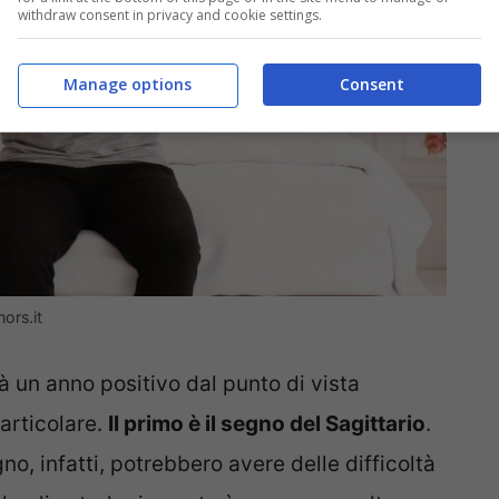
withdraw consent in privacy and cookie settings.
Manage options
Consent
ors.it
à un anno positivo dal punto di vista
particolare.
Il primo è il segno del Sagittario
.
o, infatti, potrebbero avere delle difficoltà