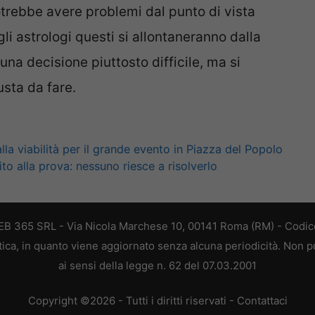
potrebbe avere problemi dal punto di vista
 gli astrologi questi si allontaneranno dalla
una decisione piuttosto difficile, ma si
sta da fare.
la viabilità per il grande evento in Piazza del Popolo
to alla prova: nessuno riesce a risolverlo
 WEB 365 SRL - Via Nicola Marchese 10, 00141 Roma (RM) - Codice
stica, in quanto viene aggiornato senza alcuna periodicità. Non 
ai sensi della legge n. 62 del 07.03.2001
Copyright ©2026 - Tutti i diritti riservati -
Contattaci