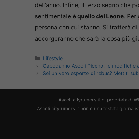
dell’anno. Infine, il terzo segno che 
sentimentale
è quello del Leone
. Per
persona con cui stanno. Si tratterà di 
accorgeranno che sarà la cosa più giu
Categorie
Lifestyle
Capodanno Ascoli Piceno, le modifiche al
Sei un vero esperto di rebus? Mettiti subi
Ascoli.cityrumors.it di proprietà di
Ascoli.cityrumors.it non è una testata giornali