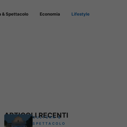
a & Spettacolo
Economia
Lifestyle
ARTICOLI RECENTI
CULTURA &
SPETTACOLO