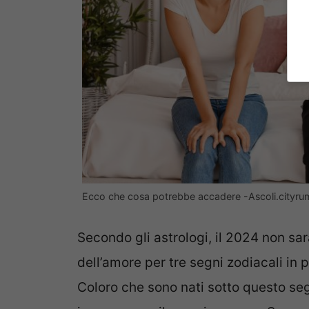
Ecco che cosa potrebbe accadere -Ascoli.cityrum
Secondo gli astrologi, il 2024 non sar
dell’amore per tre segni zodiacali in 
Coloro che sono nati sotto questo segn