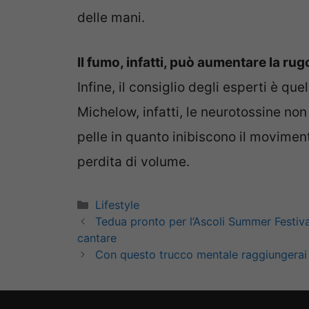
delle mani.
Il fumo, infatti, può aumentare la rugo
Infine, il consiglio degli esperti è que
Michelow, infatti, le neurotossine no
pelle in quanto inibiscono il movime
perdita di volume.
Categorie
Lifestyle
Tedua pronto per l’Ascoli Summer Festival
cantare
Con questo trucco mentale raggiungerai q