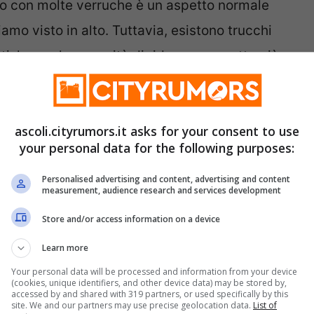
e o con molte verruche è un aspetto normale
amo visto in alto. Tuttavia, esistono trucchi
i, hanno la capacità di ridare un aspetto più
do recuperare loro molti anni di giovinezza e
o insieme in che cosa consistono questi
ascoli.cityrumors.it asks for your consent to use
your personal data for the following purposes:
Personalised advertising and content, advertising and content
measurement, audience research and services development
Store and/or access information on a device
Learn more
Your personal data will be processed and information from your device
(cookies, unique identifiers, and other device data) may be stored by,
accessed by and shared with 319 partners, or used specifically by this
site. We and our partners may use precise geolocation data.
List of