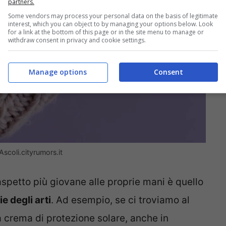
partners.
Some vendors may process your personal data on the basis of legitimate
interest, which you can object to by managing your options below. Look
for a link at the bottom of this page or in the site menu to manage or
withdraw consent in privacy and cookie settings.
Manage options
Consent
Ascoli.cityrumors.it
 aspetto più giovane alle proprie mani è quello
e degli arti
. Ad esempio, se ci troviamo al
 crema di protezione solare, anche in