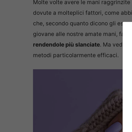
Molte volte avere le mani raggrinzit
dovute a molteplici fattori, come abbi
che, secondo quanto dicono gli espert
giovane alle nostre amate mani, facen
rendendole più slanciate
. Ma vediam
metodi particolarmente efficaci.