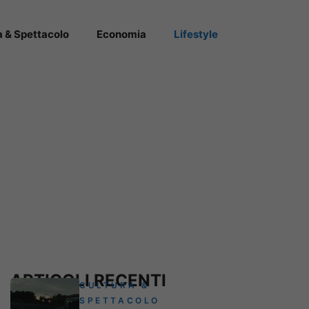
a & Spettacolo
Economia
Lifestyle
ARTICOLI RECENTI
CULTURA &
SPETTACOLO