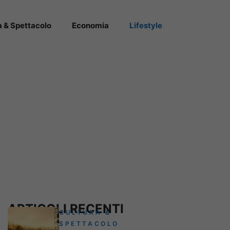
a & Spettacolo
Economia
Lifestyle
ARTICOLI RECENTI
CULTURA &
SPETTACOLO