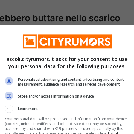
ebbero buttare nello scarico
e se si continuano a buttare all’interno alcune
ascoli.cityrumors.it asks for your consent to use
à niente. Quando si intasa, l’acqua inizierà
your personal data for the following purposes:
salire anche dei cattivi odori: per questo
Personalised advertising and content, advertising and content
uesti comportamenti.
measurement, audience research and services development
Store and/or access information on a device
Learn more
Your personal data will be processed and information from your device
(cookies, unique identifiers, and other device data) may be stored by,
accessed by and shared with 319 partners, or used specifically by this
site. We and our partners may use precise geolocation data.
List of