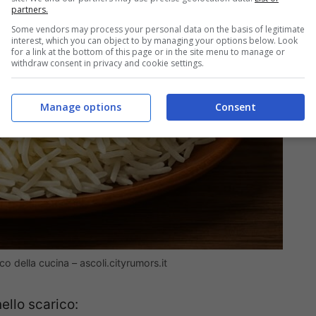
partners.
Some vendors may process your personal data on the basis of legitimate
interest, which you can object to by managing your options below. Look
for a link at the bottom of this page or in the site menu to manage or
withdraw consent in privacy and cookie settings.
Manage options
Consent
o della cucina – ascoli.cityrumors.it
ello scarico: