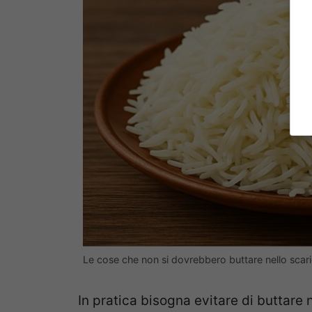
Le cose che non si dovrebbero buttare nello scaric
In pratica bisogna evitare di buttare n