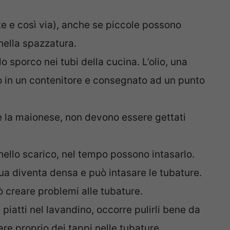
te e così via), anche se piccole possono
 nella spazzatura.
o sporco nei tubi della cucina. L’olio, una
 in un contenitore e consegnato ad un punto
 la maionese, non devono essere gettati
nello scarico, nel tempo possono intasarlo.
ua diventa densa e può intasare le tubature.
ò creare problemi alle tubature.
 piatti nel lavandino, occorre pulirli bene da
re proprio dei tappi nelle tubature.