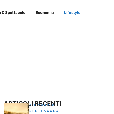
a & Spettacolo
Economia
Lifestyle
ARTICOLI RECENTI
CULTURA &
SPETTACOLO