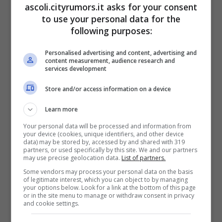
ascoli.cityrumors.it asks for your consent
to use your personal data for the
following purposes:
Personalised advertising and content, advertising and
content measurement, audience research and
services development
Store and/or access information on a device
Learn more
Your personal data will be processed and information from
Nello S.O. di san Benedetto del Tronto,
your device (cookies, unique identifiers, and other device
data) may be stored by, accessed by and shared with 319
rispetto all’attivazione del Reparto Covid2
partners, or used specifically by this site. We and our partners
may use precise geolocation data.
List of partners.
del 4° Piano, sono stati revisionati, per la
Some vendors may process your personal data on the basis
of legitimate interest, which you can object to by managing
sicurezza del personale dipendente e dei
your options below. Look for a link at the bottom of this page
or in the site menu to manage or withdraw consent in privacy
pazienti, i seguenti percorsi :
and cookie settings.
Percorso ricovero pazienti da Pronto