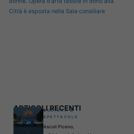
donne. Opera d’arte tessile in dono alla
Città è esposta nella Sala consiliare
ARTICOLI RECENTI
CULTURA &
SPETTACOLO
Ascoli Piceno,