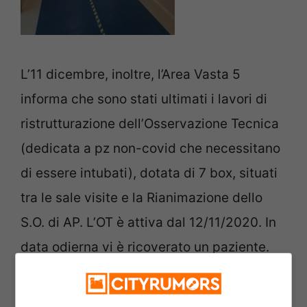
L’11 dicembre, inoltre, l’Area Vasta 5
informa che sono stati ultimati i lavori di
ristrutturazione dell’Osservazione Tecnica
(dedicata a pz non-covid che necessitano
di essere intubati), dotata di 7 box, situati
tra le sale visite e la Rianimazione dello
S.O. di AP. L’OT è attiva dal 12/11/2020. In
data odierna vi è ricoverato un paziente.