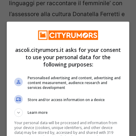
linguaggi per raccontare il femminile’ con
l’assessore alla cultura Donatella Ferretti e
altri ospiti.
Categorie
Cronaca
,
Prima Pagina
ascoli.cityrumors.it asks for your consent
Tag
to use your personal data for the
Ascoli
following purposes:
Ascoli, Tutte le regole per ritirare
Pensioni e Tredicesima negli Uffici Postali
Personalised advertising and content, advertising and
content measurement, audience research and
San Benedetto, Il consigliere Emidio Del
services development
Zompo fa chiarezza sull’estensione delle
Store and/or access information on a device
Concessioni Demaniali al 2033 con la
Learn more
Direttiva Bolkenstein
Your personal data will be processed and information from
your device (cookies, unique identifiers, and other device
data) may be stored by, accessed by and shared with 319