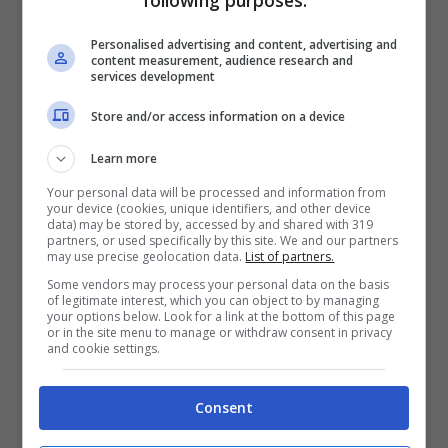
Precisazione doverosa anche per alcuni
Personalised advertising and content, advertising and
articoli usciti di recente sulla stampa,che
content measurement, audience research and
services development
hanno creato ancora più insicurezza tra la
Store and/or access information on a device
categoria, riguardanti uno chalet di
Learn more
Grottammare che va all’asta, non a causa
Your personal data will be processed and information from
della Direttiva Bolkeinstein, ma rientrante
your device (cookies, unique identifiers, and other device
data) may be stored by, accessed by and shared with 319
in un concordato preventivo della Ditta
partners, or used specifically by this site. We and our partners
may use precise geolocation data.
List of partners.
Soledil proprietaria della struttura che
Some vendors may process your personal data on the basis
of legitimate interest, which you can object to by managing
addirittura ricade su una superficie di
your options below. Look for a link at the bottom of this page
or in the site menu to manage or withdraw consent in privacy
proprietà e non sul terreno demaniale.
and cookie settings.
Ribadisco per l’ennesima volta di stare
Consent
tutti tranquilli, di lasciar lavorare gli Uffici