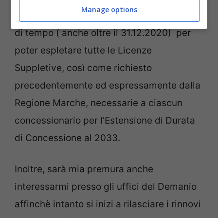
Manage options
comunali preposti che avranno necessità
di tempo ( anche oltre il 31.12.2020) per
poter espletare tutte le Licenze
Suppletive, così come richiesto
precedentemente ed espressamente dalla
Regione Marche, necessarie a ciascun
concessionario per l’Estensione di Durata
di Concessione al 2033.
Inoltre, sarà mia premura anche
interessarmi presso gli uffici del Demanio
affinchè intanto si inizi a rilasciare i rinnovi