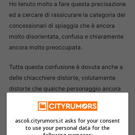
Ho tenuto molto a fare questa precisazione
ed a cercare di rassicurare la categoria dei
concessionari di spiaggia che è ancora
molto disorientata, confusa e chiaramente
ancora molto preoccupata.
Tutta questa confusione è dovuta anche a
delle chiacchiere distorte, volutamente
distorte che qualche personaggio ancora
mette in giro allo scopo di terrorizzare
tutto il comparto e francamente non ne si
ascoli.cityrumors.it asks for your consent
capisce il motivo.
to use your personal data for the
following purposes: