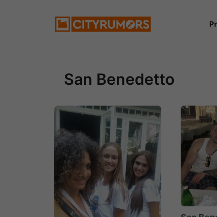
Vai
P
al
contenuto
San Benedetto