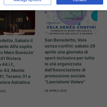
San Benedetto, Vela
detto, Sabato il
senza confini: sabato 29
nte Alfa ospite
aprile una giornata di
olo Mare Bunazze’
sport inclusiva per tutte
 41 Riviera
le età organizzata
 44 i.f.,
dall’Associazione di
o 43, Monte
promozione sociale
41, Teramo 31 e
“Lasciatemi Volare”
viera Adriatica
28 APRILE 2023
2023