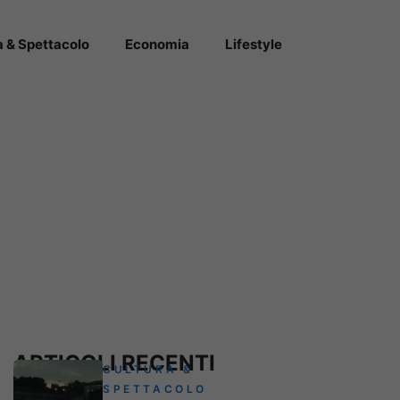
a & Spettacolo
Economia
Lifestyle
ARTICOLI RECENTI
CULTURA &
SPETTACOLO