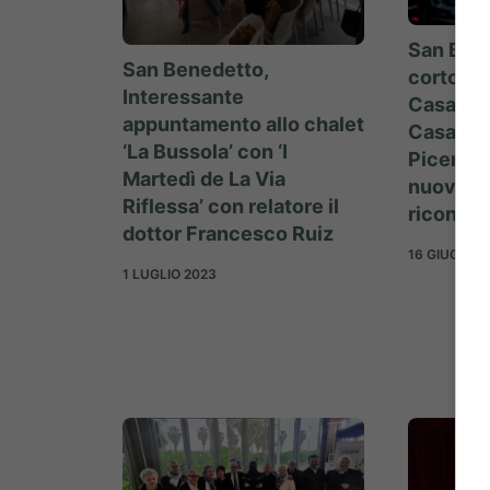
San Bene
San Benedetto,
cortomet
Interessante
Casa’ di 
appuntamento allo chalet
Casagra
‘La Bussola’ con ‘I
Piceni A
Martedì de La Via
nuovi im
Riflessa’ con relatore il
riconosc
dottor Francesco Ruiz
16 GIUGNO 
1 LUGLIO 2023