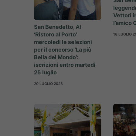
San Bene
leggend
Vettori i
l’amico 
San Benedetto, Al
‘Ristoro al Porto’
18 LUGLIO 2
mercoledi le selezioni
per il concorso ‘La più
Bella del Mondo’:
iscrizioni entro martedì
25 luglio
20 LUGLIO 2023