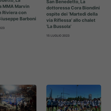
detto, La
San Benedetto, La
a MMA Marvin
dottoressa Cora Biondini
n Riviera con
ospite dei ‘Martedì della
Giuseppe Barboni
via Riflessa’ allo chalet
‘La Bussola’
023
15 LUGLIO 2023