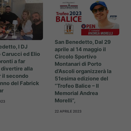
San Benedetto, Dal 29
detto, I DJ
aprile al 14 maggio il
Carucci ed Elio
Circolo Sportivo
pronti a far
Montanari di Porto
 divertire alla
d’Ascoli organizzerà la
r il secondo
51esima edizione del
nno del Fabrick
“Trofeo Balice – II
ar
Memorial Andrea
Morelli”,
023
22 APRILE 2023