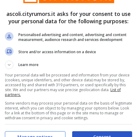
San benedetto, Domani
ascoli.cityrumors.it asks for your consent to use
detto, Il
con partenza alle ore 19
your personal data for the following purposes:
raggio ‘Verso
dalla concessione
Giulia
balneare numero 66 di
Personalised advertising and content, advertising and content
nde prodotto da
Porto d’Ascoli, si disputa
measurement, audience research and services development
rt For Job ottiene
l’edizione 2023 del
portanti
Store and/or access information on a device
“Miglio Marino – VIII
imenti.
Memorial Nazzareno
Learn more
Bamonti”, gara di nuoto
2023
Your personal data will be processed and information from your device
libero sulla distanza di
(cookies, unique identifiers, and other device data) may be stored by,
1852 metri lineari
accessed by and shared with 319 partners, or used specifically by this
site. We and our partners may use precise geolocation data.
List of
partners.
16 GIUGNO 2023
Some vendors may process your personal data on the basis of legitimate
interest, which you can object to by managing your options below. Look
for a link at the bottom of this page or in the site menu to manage or
withdraw consent in privacy and cookie settings.
Manage options
Consent