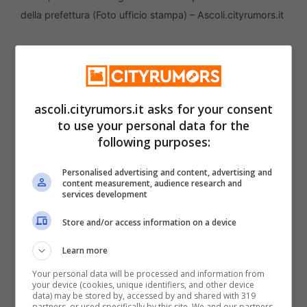
della prefettura (Foto ufficio stampa) – Ascoli.cityrumors.it
Il 6 novembre del 2024 il dott. Francesco
Magni è stato
nominato vice prefetto
aggiunto
con decreto ministeriale, del
ascoli.cityrumors.it asks for your consent
to use your personal data for the
ministro dell’Interno. Quindi, il 31 marzo
following purposes:
2025 ha assunto l’
incarico di capo di
Personalised advertising and content, advertising and
Gabinetto della prefettura di Ascoli
content measurement, audience research and
services development
Piceno
, che gli è stato
conferito dal
Store and/or access information on a device
prefetto Sante Copponi
.
Learn more
Il prefetto di Ascoli ha espresso al nuovo
Your personal data will be processed and information from
your device (cookies, unique identifiers, and other device
capo di Gabinetto i migliori auguri di buon
data) may be stored by, accessed by and shared with 319
partners, or used specifically by this site. We and our partners