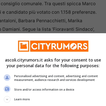
n consiglio comunale. Tra questi spicca Marco
ci e candidato più votato con 1.158 preferenze.
antaloni, Barbara Pennacchietti, Marika
 Damiani. Segue la lista ‘Fioravanti Sindaco’,
sidente del consiglio comunale uscente
: Laura Trontini, Alessio Poli, Giorgio
ascoli.cityrumors.it asks for your consent to use
your personal data for the following purposes:
 Ascoli’, la Lega e ‘Forza Ascoli’
Personalised advertising and content, advertising and content
la maggioranza con tre rappresentanti
measurement, audience research and services development
a il vicesindaco Gianni Silvestri che si è
Store and/or access information on a device
sta.
Learn more