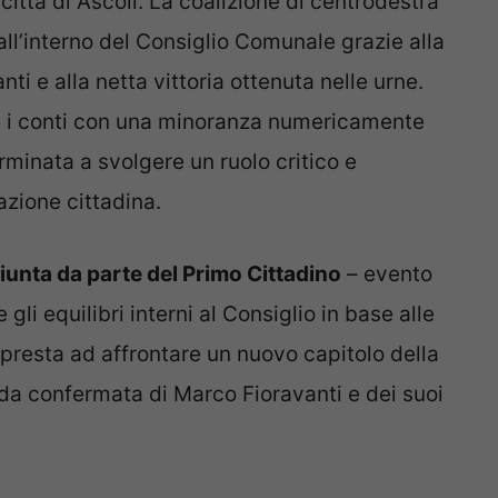
città di Ascoli. La coalizione di centrodestra
all’interno del Consiglio Comunale grazie alla
i e alla netta vittoria ottenuta nelle urne.
are i conti con una minoranza numericamente
minata a svolgere un ruolo critico e
azione cittadina.
 giunta da parte del Primo Cittadino
– evento
i equilibri interni al Consiglio in base alle
ppresta ad affrontare un nuovo capitolo della
ida confermata di Marco Fioravanti e dei suoi