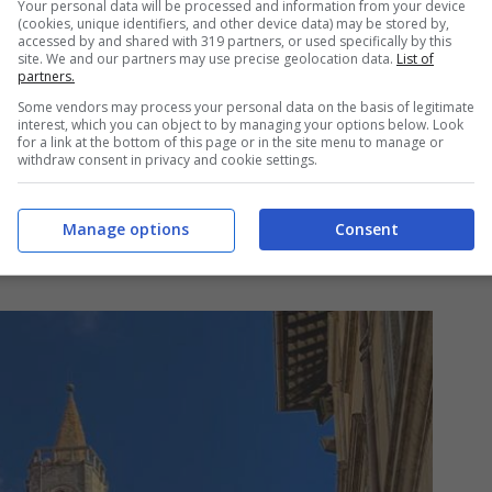
Your personal data will be processed and information from your device
a parte dello schieramento politico troviamo
(cookies, unique identifiers, and other device data) may be stored by,
accessed by and shared with 319 partners, or used specifically by this
ggi all’interno del nuovo consiglio comunale.
site. We and our partners may use precise geolocation data.
List of
partners.
ave essendo stato il candidato sindaco
Some vendors may process your personal data on the basis of legitimate
interest, which you can object to by managing your options below. Look
rappresentanti suddivisi tra diverse liste: tre
for a link at the bottom of this page or in the site menu to manage or
withdraw consent in privacy and cookie settings.
cratico (PD), due dalla lista ‘Ascolto &
 Comune’. Una nota significativa è
Manage options
Consent
lle dal prossimo assetto consiliare.