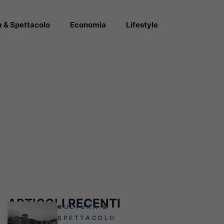
a & Spettacolo
Economia
Lifestyle
ARTICOLI RECENTI
CULTURA &
SPETTACOLO