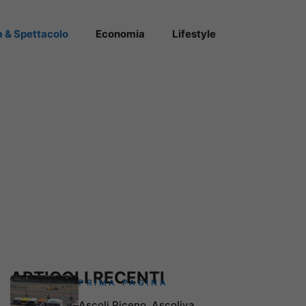
a & Spettacolo
Economia
Lifestyle
ARTICOLI RECENTI
PRIMA PAGINA
Ascoli Piceno, Ascoliva