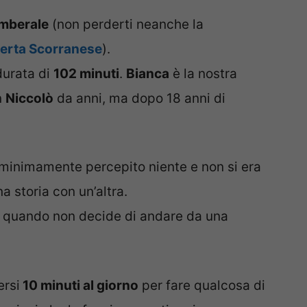
mberale
(non perderti neanche la
berta Scorranese
).
durata di
102 minuti
.
Bianca
è la nostra
n
Niccolò
da anni, ma dopo 18 anni di
minimamente percepito niente e non si era
 storia con un’altra.
 a quando non decide di andare da una
ersi
10 minuti al giorno
per fare qualcosa di