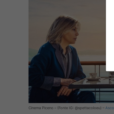
Cinema Piceno – (Fonte IG: @spettacoloeu) –
Ascol