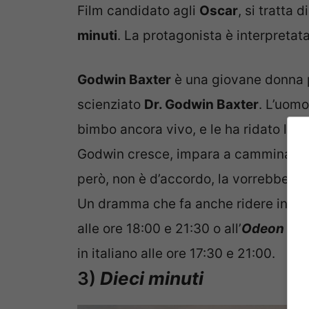
Film candidato agli
Oscar
, si tratta 
minuti
. La protagonista è interpretat
Godwin Baxter
è una giovane donna p
scienziato
Dr. Godwin Baxter
. L’uomo
bimbo ancora vivo, e le ha ridato l’os
Godwin cresce, impara a camminare,
però, non è d’accordo, la vorrebbe tut
Un dramma che fa anche ridere in pr
alle ore 18:00 e 21:30 o all’
Odeon Mul
in italiano alle ore 17:30 e 21:00.
3)
Dieci minuti