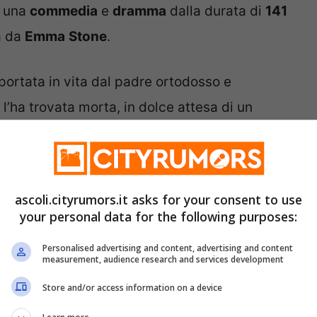
di una
commedia
e
dramma
dalla durata di
141
a da
Emma
Stone
.
ortata in vita dal padre ortodosso e
 l’ha trovata morta, in dolce attesa di un
sigeno trapiantandole il cervello del neonato.
 a pensare e anche a
desiderare
. Il padre,
ta per sé.
ascoli.cityrumors.it asks for your consent to use
ogramma nelle sale del
Multiplex delle stelle
your personal data for the following purposes:
tisala
nella versione originale con sottotitoli
Personalised advertising and content, advertising and content
measurement, audience research and services development
Store and/or access information on a device