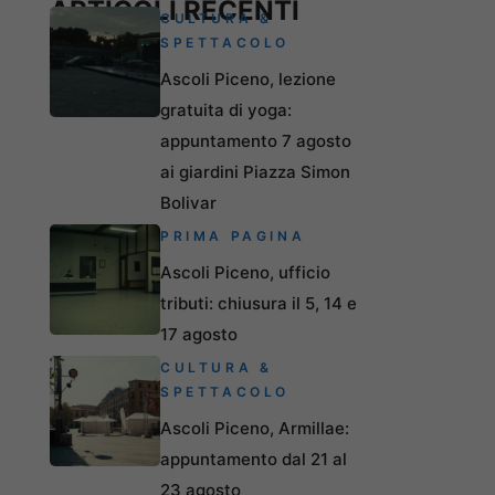
ARTICOLI RECENTI
CULTURA &
SPETTACOLO
Ascoli Piceno, lezione
gratuita di yoga:
appuntamento 7 agosto
ai giardini Piazza Simon
Bolivar
PRIMA PAGINA
Ascoli Piceno, ufficio
tributi: chiusura il 5, 14 e
17 agosto
CULTURA &
SPETTACOLO
Ascoli Piceno, Armillae:
appuntamento dal 21 al
23 agosto