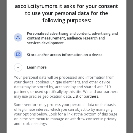
ascoli.cityrumors.it asks for your consent
Ben Affleck e Jennier Lopez hanno messo in vendita la
to use your personal data for the
loro dimora coniugale facendo aumentare le voci sulla
following purposes:
separazione (Foto Ansa) – ascoli.cityrumors.it
Personalised advertising and content, advertising and
content measurement, audience research and
Si tratta della vendita della casa
services development
coniugale,
una splendida villa a Beverly
Store and/or access information on a device
Hills
. La dimora che ha ospitato i Bennifer
Learn more
è composta da 12 camere da letto, 24
Your personal data will be processed and information from
your device (cookies, unique identifiers, and other device
bagni e qualunque tipo di comfort. C’è
data) may be stored by, accessed by and shared with 319
partners, or used specifically by this site. We and our partners
anche un garage che può contenere 12
may use precise geolocation data.
List of partners.
auto e un parcheggio che conta 80 veicoli.
Some vendors may process your personal data on the basis
of legitimate interest, which you can object to by managing
your options below. Look for a link at the bottom of this page
La bellissima villa si trova in cima a un
or in the site menu to manage or withdraw consent in privacy
and cookie settings.
promontorio di 5 acri, che è stato