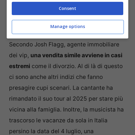
ricostruito e ampliato di recente. A gestire
Consent
la vendita è l’agenzia immobiliare Santiago
Arana.
Manage options
Secondo Josh Flagg, agente immobiliare
dei vip,
una vendita simile avviene in casi
estremi
come il divorzio. Al di là di questo
ci sono anche altri indizi che fanno
presagire cupi scenari. La cantante ha
rimandato il suo tour al 2025 per stare più
vicina alla famiglia. Inoltre, la musicista ha
trascorso le vacanze da sola in Italia
persino la data del 4 luglio, una