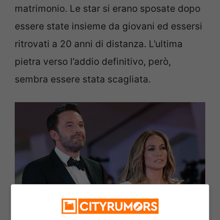
matrimonio. Le star si erano sposate dopo
essere state insieme da giovani ed essersi
ritrovati a 20 anni di distanza. L’ultima
pietra verso l’addio definitivo, però,
sembra essere stata scagliata.