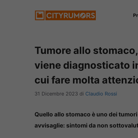
Vai
P
al
contenuto
Tumore allo stomaco, 
viene diagnosticato i
cui fare molta attenz
31 Dicembre 2023
di
Claudio Rossi
Quello allo stomaco è uno dei tumor
avvisaglie: sintomi da non sottoval