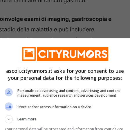
toria familiare di cancro gastrico.
coinvolge esami di imaging, gastroscopia e
 stadio della malattia e può includere
pia. La medicina moderna sta facendo
e terapie per adattarsi alle caratteristiche
ascoli.cityrumors.it asks for your consent to use
your personal data for the following purposes:
 riguarda solo il corpo, ma anche la mente.
La
cativo sulla salute mentale dei pazienti.
Il
Personalised advertising and content, advertising and content
measurement, audience research and services development
orto sono essenziali per aiutare i pazienti a
Store and/or access information on a device
malattia.
Learn more
Your personal data will be processed and information from your device