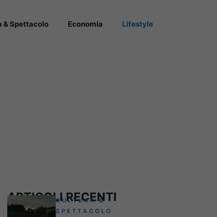
a & Spettacolo
Economia
Lifestyle
ARTICOLI RECENTI
CULTURA &
SPETTACOLO