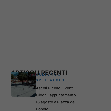
ARTICOLI RECENTI
CULTURA &
SPETTACOLO
Ascoli Piceno, Event
Giochi: appuntamento
l’8 agosto a Piazza del
Popolo