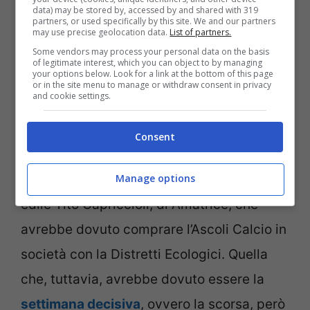
dei debiti eccessivi della società,
data) may be stored by, accessed by and shared with 319
partners, or used specifically by this site. We and our partners
may use precise geolocation data.
List of partners.
sembrava che fosse subentrato un nuovo
Some vendors may process your personal data on the basis
compratore, l’
azienda Distretti Ecologici
of legitimate interest, which you can object to by managing
your options below. Look for a link at the bottom of this page
della famiglia Passeri
, peraltro già sponsor
or in the site menu to manage or withdraw consent in privacy
and cookie settings.
importante dell’Ascoli Calcio.
Consent
Le notizie successive, poi, segnalavano un
altro acquirente interessato, l’imprenditore
Manage options
edile Tito Capriccioli, di Amatrice, che
avrebbe dovuto comprare l’Ascoli Calcio in
società con la Distretti Ecologici. Quella
che, tuttavia, avrebbe dovuto essere la
settimana decisiva
, ovvero la scorsa, però