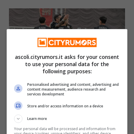
ascoli.cityrumors.it asks for your consent
to use your personal data for the
following purposes:
Personalised advertising and content, advertising and
content measurement, audience research and
Ascoli Calcio a rischio di esclusione dalla serie C (Foto
services development
@ascolicalcio1898fc/Facebook) – Ascoli.cityrumors.it
Store and/or access information on a device
Dopo il
fallimento della trattativa con
Learn more
l’imprenditore Francesco Pecci
, a causa
Your personal data will be processed and information from
your device (cookies, unique identifiers, and other device