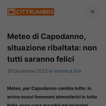
Vai
Menu
al
contenuto
Meteo di Capodanno,
situazione ribaltata: non
tutti saranno felici
29 Dicembre 2023
di
Veronica Elia
Meteo, per Capodanno cambia tutto: in
arrivo nuovi fenomeni atmosferici in tutta
Italia, ecco cosa accadrà nei prossimi