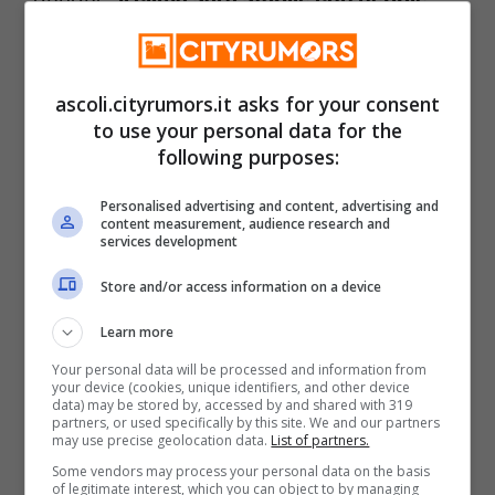
diffuse
al Nord, spesso persistenti nelle
zone pianeggianti e localmente nelle aree
ascoli.cityrumors.it asks for your consent
alpine e prealpine. Al Centro non
to use your personal data for the
following purposes:
mancheranno nubi basse nelle regioni
tirreniche e in Umbria, mentre il sole
Personalised advertising and content, advertising and
content measurement, audience research and
splenderà sul versante adriatico e in
services development
Sardegna. Anche al Sud tempo soleggiato,
Store and/or access information on a device
con nubi sulle coste tirreniche e sul
Learn more
Salento, soprattutto la mattina. Sul fronte
Your personal data will be processed and information from
your device (cookies, unique identifiers, and other device
termico persisteranno temperature
data) may be stored by, accessed by and shared with 319
partners, or used specifically by this site. We and our partners
gradevoli tra i 14 e i 16 gradi e tra i 7 e i 9
may use precise geolocation data.
List of partners.
Some vendors may process your personal data on the basis
gradi in assenza di sole.
of legitimate interest, which you can object to by managing