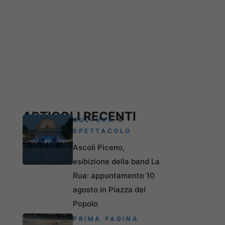
ARTICOLI RECENTI
CULTURA &
SPETTACOLO
Ascoli Piceno,
esibizione della band La
Rua: appuntamento 10
agosto in Piazza del
Popolo
PRIMA PAGINA