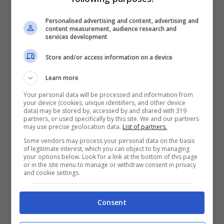
della quattordicesima
e l’importo di 1.500
Personalised advertising and content, advertising and
euro è una media stimata dagli esperti di
content measurement, audience research and
services development
Confesercenti sulla base di tutti i lavoratori
Store and/or access information on a device
beneficiari. L’ammontare complessivo dei
fondi, ricordando che questa extra
Learn more
Your personal data will be processed and information from
mensilità riguarda anche i pensionati, è
your device (cookies, unique identifiers, and other device
data) may be stored by, accessed by and shared with 319
pari a 12 miliardi di euro e a goderne
partners, or used specifically by this site. We and our partners
may use precise geolocation data.
List of partners.
saranno indicativamente 8 milioni di
Some vendors may process your personal data on the basis
of legitimate interest, which you can object to by managing
dipendenti.
your options below. Look for a link at the bottom of this page
or in the site menu to manage or withdraw consent in privacy
and cookie settings.
Peraltro, il periodo in questione è
considerato un momento cruciale dell’anno
Consent
in quanto antecedente le ferie estive. Per