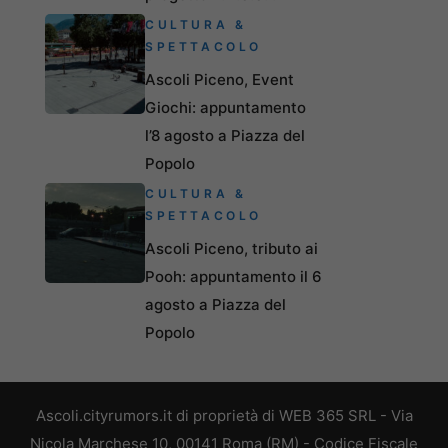
CULTURA &
SPETTACOLO
Ascoli Piceno, Event
Giochi: appuntamento
l’8 agosto a Piazza del
Popolo
CULTURA &
SPETTACOLO
Ascoli Piceno, tributo ai
Pooh: appuntamento il 6
agosto a Piazza del
Popolo
Ascoli.cityrumors.it di proprietà di WEB 365 SRL - Via
Nicola Marchese 10, 00141 Roma (RM) - Codice Fiscale