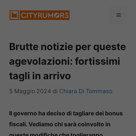
Vai
Menu
al
contenuto
Brutte notizie per queste
agevolazioni: fortissimi
tagli in arrivo
5 Maggio 2024
di
Chiara Di Tommaso
Il governo ha deciso di tagliare dei bonus
fiscali. Vediamo chi sarà coinvolto in
queste modifiche che toglieranno