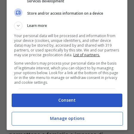
services development
Store and/or access information on a device
Sono numerosi infatti i bonus e le
Learn more
detrazioni disponibili, da quelle sanitarie a
Your personal data will be processed and information from
quelle assicurative, e manca una
your device (cookies, unique identifiers, and other device
data) may be stored by, accessed by and shared with 319
regolamentazione in materia. Al momento,
partners, or used specifically by this site. We and our partners
may use precise geolocation data.
List of partners.
però, non si sa con precisione quali
Some vendors may process your personal data on the basis
of legitimate interest, which you can object to by managing
incentivi verranno eliminati dalla nuova
your options below. Look for a link at the bottom of this page
or in the site menu to manage or withdraw consent in privacy
misura. Nel documento economico del
and cookie settings.
governo si parla di tagli, ma
non viene
Consent
specificato
in quale settore. Di sicuro ciò
comporterà un aumento della tassazione
Manage options
per gli italiani, dato che le agevolazioni