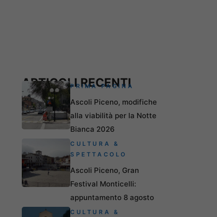
ARTICOLI RECENTI
PRIMA PAGINA
Ascoli Piceno, modifiche
alla viabilità per la Notte
Bianca 2026
CULTURA &
SPETTACOLO
Ascoli Piceno, Gran
Festival Monticelli:
appuntamento 8 agosto
CULTURA &