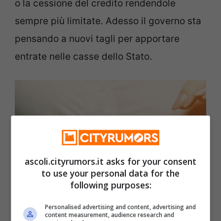
o la cessione del credito rendendole
sempre più limitate. Adesso il governo sta
pensando a nuovi tagli per apportare
entrate nelle casse dello Stato.
ascoli.cityrumors.it asks for your consent
to use your personal data for the
following purposes:
Il governo ha deciso di tagliare dei bonus fiscali –
Personalised advertising and content, advertising and
content measurement, audience research and
ascoli.cityrumors.it