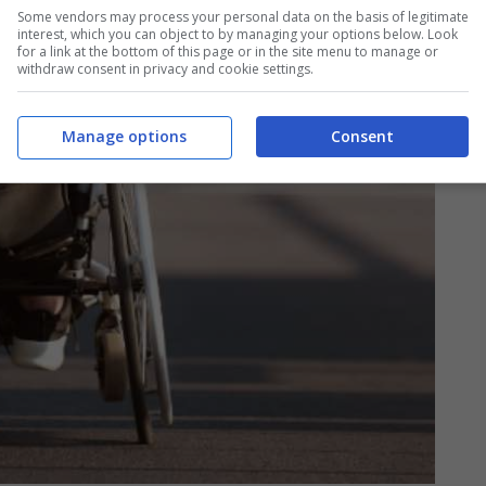
Some vendors may process your personal data on the basis of legitimate
interest, which you can object to by managing your options below. Look
for a link at the bottom of this page or in the site menu to manage or
withdraw consent in privacy and cookie settings.
Manage options
Consent