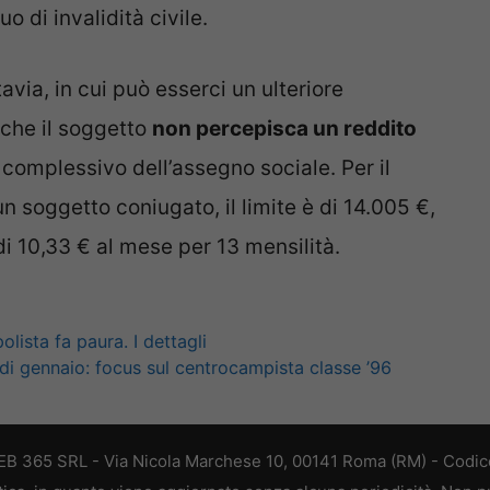
o di invalidità civile.
avia, in cui può esserci un ulteriore
 che il soggetto
non percepisca un reddito
complessivo dell’assegno sociale. Per il
un soggetto coniugato, il limite è di 14.005 €,
di 10,33 € al mese per 13 mensilità.
polista fa paura. I dettagli
di gennaio: focus sul centrocampista classe ’96
 WEB 365 SRL - Via Nicola Marchese 10, 00141 Roma (RM) - Codice