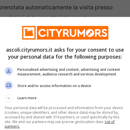
 prenotata automaticamente la visita presso
 condizioni del soggetto interessato.
hi ha diritto anche al bonus di
ascoli.cityrumors.it asks for your consent to use
your personal data for the following purposes:
le dichiarazioni riguardo i nuovi importi e i
Personalised advertising and content, advertising and content
measurement, audience research and services development
istenziali degli invalidi civili
, ciechi e
Store and/or access information on a device
ccompagno. Il trattamento è stato dunque
 limiti di reddito, vengono adeguati al costo
Learn more
Your personal data will be processed and information from your device
(cookies, unique identifiers, and other device data) may be stored by,
accessed by and shared with 319 partners, or used specifically by this
site. We and our partners may use precise geolocation data.
List of
partners.