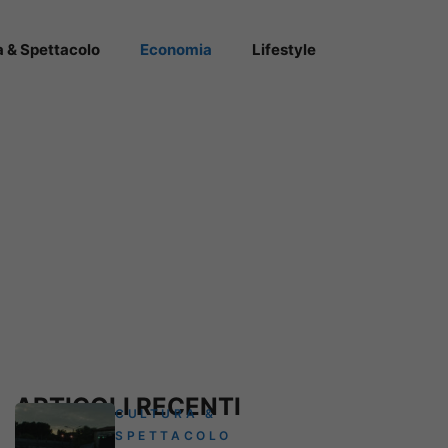
a & Spettacolo
Economia
Lifestyle
ARTICOLI RECENTI
CULTURA &
SPETTACOLO